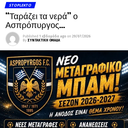
STOPLEKTO
“Ταράζει τα νερά” ο
Ασπρόπυργος…
Published
1 εβδομάδα ago
on
29/07/2026
By
ΣΥΝΤΑΚΤΙΚΗ ΟΜΑΔΑ