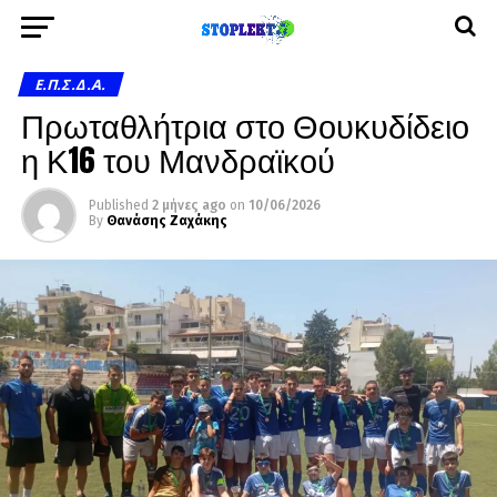
Ε.Π.Σ.Δ.Α.
Πρωταθλήτρια στο Θουκυδίδειο
η Κ16 του Μανδραϊκού
Published
2 μήνες ago
on
10/06/2026
By
Θανάσης Ζαχάκης