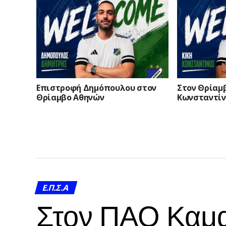
Επιστροφή Δημόπουλου στον
Στον Θρίαμ
Θρίαμβο Αθηνών
Κωνσταντίν
Ε.Π.Σ.Α
Στον ΠΑΟ Καμα