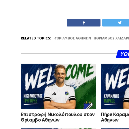
RELATED TOPICS:
ΘΡΊΑΜΒΟΣ ΑΘΗΝΏΝ
ΘΡΊΑΜΒΟΣ ΧΑΪΔΑΡ
YO
Επιστροφή Νικολόπουλου στον
Πήρε Καραμ
Θρίαμβο Αθηνών
Αθηνων