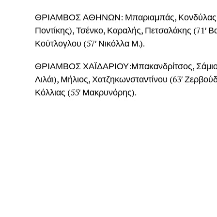
ΘΡΙΑΜΒΟΣ ΑΘΗΝΩΝ: Μπαριαμπάς, Κονδύλας (57
Ποντίκης), Τσένκο, Καραλής, Πετσαλάκης (71′ Β
Κούτλογλου (57′ Νικόλλα Μ.).
ΘΡΙΑΜΒΟΣ ΧΑΪΔΑΡΙΟΥ:Μπακανδρίτσος, Σάμιος (
Λιλάι), Μήλιος, Χατζηκωνσταντίνου (63′ Ζερβούδ
Κόλλιας (55′ Μακρυνόρης).