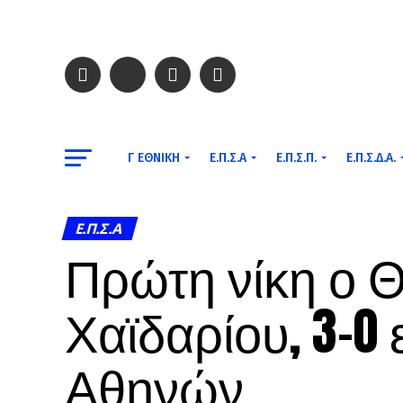
Γ ΕΘΝΙΚΉ
Ε.Π.Σ.Α
Ε.Π.Σ.Π.
Ε.Π.Σ.Δ.Α.
Ε.Π.Σ.Α
Πρώτη νίκη ο 
Χαϊδαρίου, 3-0
Αθηνών