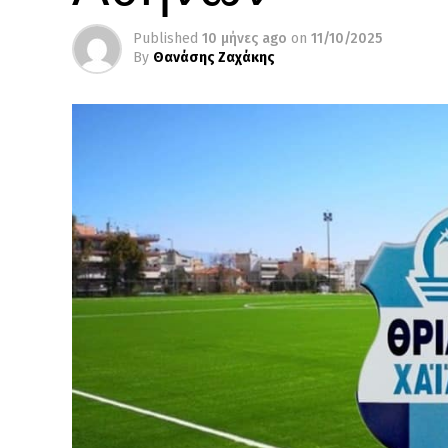
Published
10 μήνες ago
on
11/10/2025
By
Θανάσης Ζαχάκης