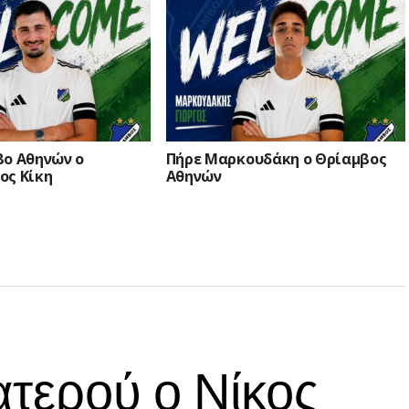
βο Αθηνών ο
Πήρε Μαρκουδάκη ο Θρίαμβος
ος Κίκη
Αθηνών
τερού ο Νίκος