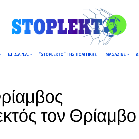
Ε.Π.Σ.Α.Ν.Α.
”STOPLEKTO” ΤΗΣ ΠΟΛΙΤΙΚΗΣ
MAGAZINE
Δ
Θρίαμβος
 εκτός τον Θρίαμβο