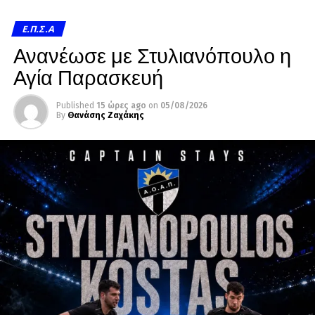
Ε.Π.Σ.Α
Ανανέωσε με Στυλιανόπουλο η
Αγία Παρασκευή
Published
15 ώρες ago
on
05/08/2026
By
Θανάσης Ζαχάκης