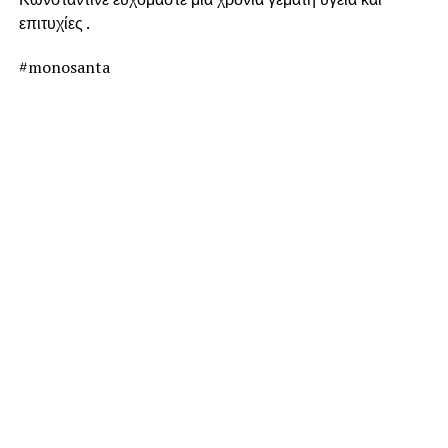
επιτυχίες .
#monosanta