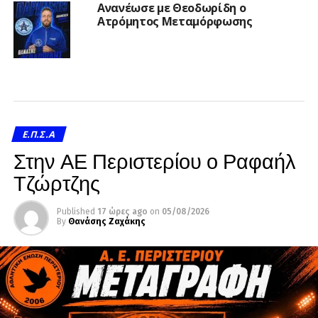
Ανανέωσε με Θεοδωρίδη ο
Ατρόμητος Μεταμόρφωσης
Ε.Π.Σ.Α
Στην ΑΕ Περιστερίου ο Ραφαήλ
Τζώρτζης
Published
17 ώρες ago
on
05/08/2026
By
Θανάσης Ζαχάκης