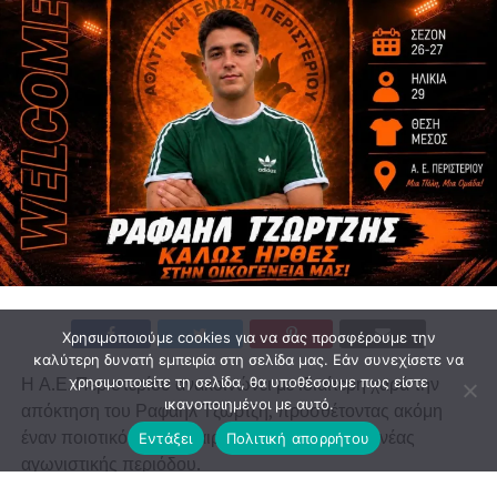
Χρησιμοποιούμε cookies για να σας προσφέρουμε την
καλύτερη δυνατή εμπειρία στη σελίδα μας. Εάν συνεχίσετε να
Η Α.Ε. Περιστερίου ανακοινώνει με ιδιαίτερη χαρά την
χρησιμοποιείτε τη σελίδα, θα υποθέσουμε πως είστε
ικανοποιημένοι με αυτό.
απόκτηση του Ραφαήλ Τζώρτζη, προσθέτοντας ακόμη
έναν ποιοτικό ποδοσφαιριστή στο ρόστερ της νέας
Εντάξει
Πολιτική απορρήτου
αγωνιστικής περιόδου.
Ο 29χρονος μέσος διαθέτει σημαντικές παραστάσεις από