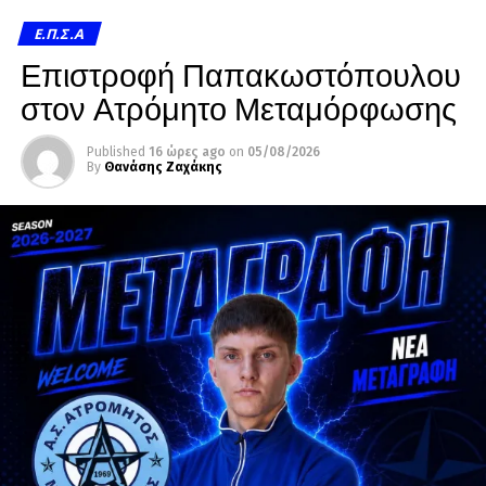
Ε.Π.Σ.Α
Επιστροφή Παπακωστόπουλου
στον Ατρόμητο Μεταμόρφωσης
Published
16 ώρες ago
on
05/08/2026
By
Θανάσης Ζαχάκης