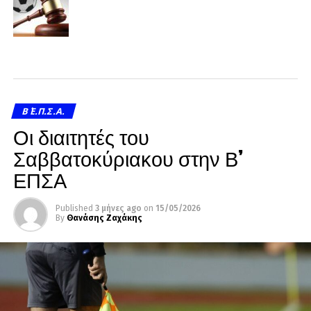
Β΄ Ε.Π.Σ.Α.
Οι διαιτητές του
Σαββατοκύριακου στην Β’
ΕΠΣΑ
Published
3 μήνες ago
on
15/05/2026
By
Θανάσης Ζαχάκης