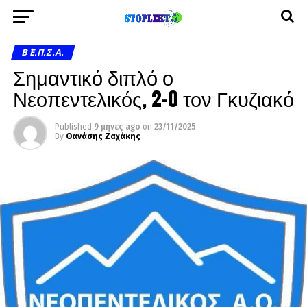
Β΄ Ε.Π.Σ.Α.
Σημαντικό διπλό ο
Νεοπεντελικός, 2-0 τον Γκυζιακό
Published
9 μήνες ago
on
23/11/2025
By
Θανάσης Ζαχάκης