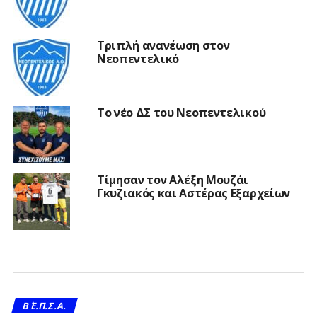
Τριπλή ανανέωση στον
Νεοπεντελικό
Το νέο ΔΣ του Νεοπεντελικού
Τίμησαν τον Αλέξη Μουζάι
Γκυζιακός και Αστέρας Εξαρχείων
Β΄ Ε.Π.Σ.Α.