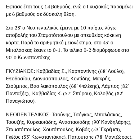
Εφτασε έτσι τους 14 βαθμούς, ενώ ο Γκυζιακός παραμένει
με 6 βαθμούς σε δύσκολη θέση.
Στο 28′ ο Νεοπεντελικός έμεινε με 10 παίχτες λόγω
αποβολής του Σταματόπουλου με απευθείας κόκκινη
κάρτα. Παρά το αριθμητικό μειονέκτημα, στο 43′ ο
Μπαλάσκας έκανε το 0-1. Το τελικό 0-2 διαμόρφωσε στο
90′ ο Κωνσταντάκης.
ΓΚΥΖΙΑΚΟΣ: Καββαδίας Σ., Καρποντίνης (68′ Λούλο),
Θεοδοσίου, Διονυσόπουλος, Κοντίδης, Μακρής,
Στούμπος, Βασιλακόπουλος (68′ Φελέκης), Λάμπος (82′
Πανταζής), Καββαδίας Κ. (57′ Σπύρου), Κολοβός (82′
Παναγιώτου).
ΝΕΟΠΕΝΤΕΛΙΚΟΣ: Τσούνης, Τσόγκας, Μπαλάσκας,
Ταουζής, Κυρκασιάδης, Αναστασιάδης (90′ Κανδηλάρης),
Σταματόπουλος, Χουτόπουλος, Κοβός (53′ Γκρέμσι),
Γκέζος (53′ Κωνσταντάκης), Παπουτσής (78′ Μαντζώρος).