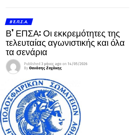
Β΄ Ε.Π.Σ.Α.
Β’ ΕΠΣΑ: Οι εκκρεμότητες της
τελευταίας αγωνιστικής και όλα
τα σενάρια
Published
3 μήνες ago
on
14/05/2026
By
Θανάσης Ζαχάκης