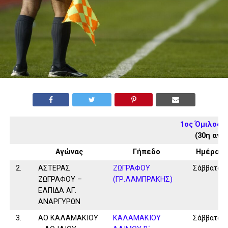
1ος Όμιλος 
(30η αγω
Αγώνας
Γήπεδο
Ημέρα
2.
ΑΣΤΕΡΑΣ
ΖΩΓΡΑΦΟΥ
Σάββατο
ΖΩΓΡΑΦΟΥ –
(ΓΡ.ΛΑΜΠΡΑΚΗΣ)
ΕΛΠΙΔΑ ΑΓ.
ΑΝΑΡΓΥΡΩΝ
3.
ΑΟ ΚΑΛΑΜΑΚΙΟΥ
ΚΑΛΑΜAKIOY
Σάββατο