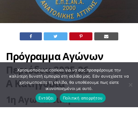
Πρόγραμμα Αγώνων
Περιόδου 2025-26
Χρησιμοποιούμε cookies για να σας προσφέρουμε την
καλύτερη δυνατή εμπειρία στη σελίδα μας. Εάν συνεχίσετε να
Α Κατηγορία
χρησιμοποιείτε τη σελίδα, θα υποθέσουμε πως είστε
ικανοποιημένοι με αυτό.
1η Αγωνιστική
Εντάξει
Πολιτική απορρήτου
Ομάδες
Γήπεδο
Ημέρα
Ημ/
Ώρα
Διαιτητής,
νία
Βοηθοί
Διαιτητή
ΑΟ ΑΤΛΑΝΤΙΣ –