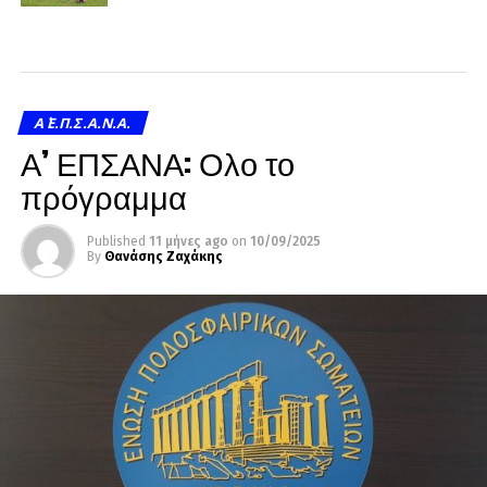
Α΄ Ε.Π.Σ.Α.Ν.Α.
Α’ ΕΠΣΑΝΑ: Ολο το
πρόγραμμα
Published
11 μήνες ago
on
10/09/2025
By
Θανάσης Ζαχάκης