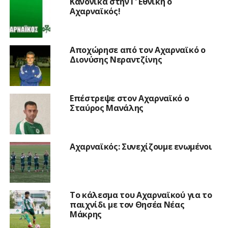
Κανονικά στην Γ’ Εθνική ο
Αχαρναϊκός!
Αποχώρησε από τον Αχαρναϊκό ο
Διονύσης Νεραντζίνης
Επέστρεψε στον Αχαρναϊκό ο
Σταύρος Μανάλης
Αχαρναϊκός: Συνεχίζουμε ενωμένοι
Το κάλεσμα του Αχαρναϊκού για το
παιχνίδι με τον Θησέα Νέας
Μάκρης