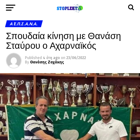
Α΄ Ε.Π.Σ.Α.Ν.Α.
Σπουδαία κίνηση με Θανάση
Σταύρου ο Αχαρναϊκός
Published
4 έτη ago
on
23/06/2022
By
Θανάσης Ζαχάκης