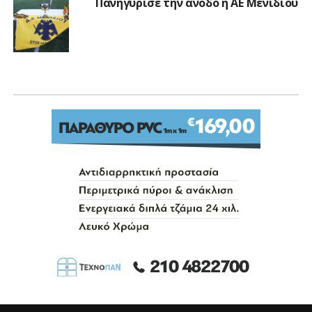
Πανηγύρισε την άνοδο η ΑΕ Μενιδίου
Ε.Π.Σ.Α.Ν.Α.
Πήρε Στεργίου ο Σαρωνικός
Αναβύσσου
Published
3 ημέρες ago
on
04/08/2026
By
Θανάσης Ζαχάκης