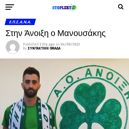
Ε.Π.Σ.Α.Ν.Α.
Στην Άνοιξη ο Μανουσάκης
Published
3 έτη ago
on
04/08/2023
By
ΣΥΝΤΑΚΤΙΚΗ ΟΜΑΔΑ