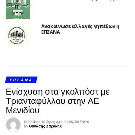
Ανακοίνωσε αλλαγές γηπέδων η
ΕΠΣΑΝΑ
Ε.Π.Σ.Α.Ν.Α.
Ενίσχυση στα γκολπόστ με
Τριανταφύλλου στην ΑΕ
Μενιδίου
Published
10 ώρες ago
on
06/08/2026
By
Θανάσης Ζαχάκης