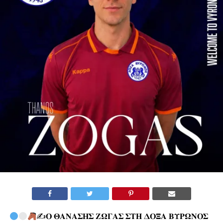
✍
𝚶 𝚯𝚨𝚴𝚨𝚺𝚮𝚺 𝚭𝛀𝚪𝚨𝚺 𝚺𝚻𝚮 𝚫𝚶𝚵𝚨 𝚩𝚼𝚸𝛀𝚴𝚶𝚺