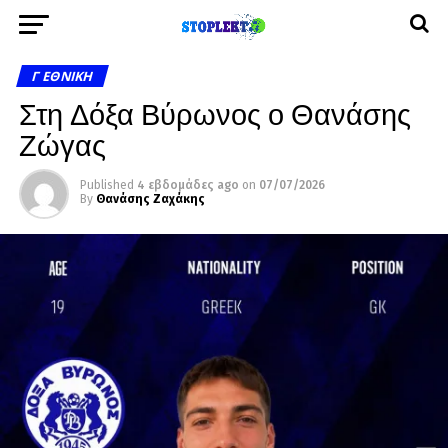
Γ ΕΘΝΙΚΉ
Στη Δόξα Βύρωνος ο Θανάσης
Ζώγας
Published
4 εβδομάδες ago
on
07/07/2026
By
Θανάσης Ζαχάκης