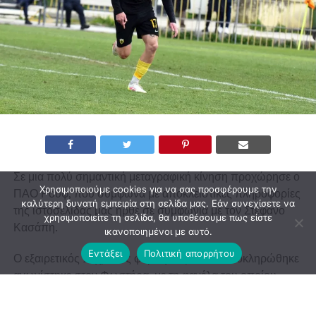
Σε μια πολύ σημαντική μεταγραφική κίνηση προχώρησε ο
Χρησιμοποιούμε cookies για να σας προσφέρουμε την
ΠΑΟ Ρουφ, που σύμφωνα με αποκλειστικές πληροφορίες
καλύτερη δυνατή εμπειρία στη σελίδα μας. Εάν συνεχίσετε να
της ιστοσελίδας μας ήρθε σε συμφωνία με τον Στέφανο
χρησιμοποιείτε τη σελίδα, θα υποθέσουμε πως είστε
Κασάπη.
ικανοποιημένοι με αυτό.
Εντάξει
Πολιτική απορρήτου
Ο εξαιρετικός 26χρονος φορ τη σεζόν που ολοκληρώθηκε
αγωνίστηκε στον Φωστήρα, με τη φανέλα του οποίου
πέτυχε 17 γκολ, ενώ έχει αγωνιστεί μεταξύ άλλων σε ΓΣ
Καισαριανής και ΠΟΨ.