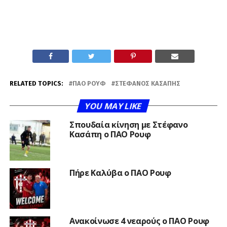
RELATED TOPICS:
ΠΑΟ ΡΟΥΦ
ΣΤΈΦΑΝΟΣ ΚΑΣΆΠΗΣ
YOU MAY LIKE
Σπουδαία κίνηση με Στέφανο
Κασάπη ο ΠΑΟ Ρουφ
Πήρε Καλύβα ο ΠΑΟ Ρουφ
Ανακοίνωσε 4 νεαρούς ο ΠΑΟ Ρουφ