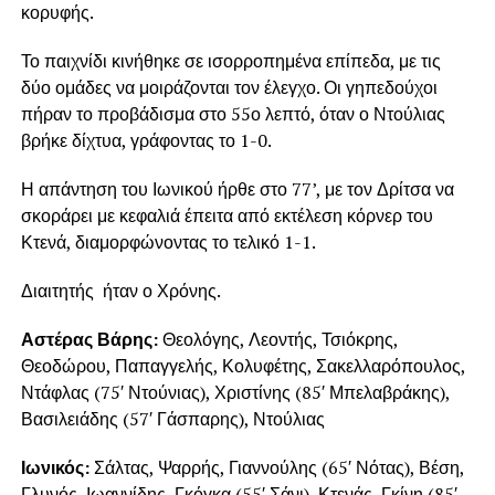
κορυφής.
Το παιχνίδι κινήθηκε σε ισορροπημένα επίπεδα, με τις
δύο ομάδες να μοιράζονται τον έλεγχο. Οι γηπεδούχοι
πήραν το προβάδισμα στο 55ο λεπτό, όταν ο Ντούλιας
βρήκε δίχτυα, γράφοντας το 1-0.
Η απάντηση του Ιωνικού ήρθε στο 77’, με τον Δρίτσα να
σκοράρει με κεφαλιά έπειτα από εκτέλεση κόρνερ του
Κτενά, διαμορφώνοντας το τελικό 1-1.
Διαιτητής ήταν ο Χρόνης.
Αστέρας Βάρης:
Θεολόγης, Λεοντής, Τσιόκρης,
Θεοδώρου, Παπαγγελής, Κολυφέτης, Σακελλαρόπουλος,
Ντάφλας (75′ Ντούνιας), Χριστίνης (85′ Μπελαβράκης),
Βασιλειάδης (57′ Γάσπαρης), Ντούλιας
Ιωνικός:
Σάλτας, Ψαρρής, Γιαννούλης (65′ Νότας), Βέση,
Γλυνός, Ιωαννίδης, Γκόγκα (55′ Σάνι), Κτενάς, Γκίνη (85′