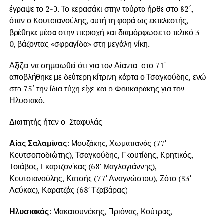
έγραψε το 2-0. Το κερασάκι στην τούρτα ήρθε στο 82΄,
όταν ο Κουτσιανούλης, αυτή τη φορά ως εκτελεστής,
βρέθηκε μέσα στην περιοχή και διαμόρφωσε το τελικό 3-
0, βάζοντας «σφραγίδα» στη μεγάλη νίκη.
Αξίζει να σημειωθεί ότι για τον Αίαντα στο 71΄
αποβλήθηκε με δεύτερη κίτρινη κάρτα ο Τσαγκούδης, ενώ
στο 75΄ την ίδια τύχη είχε και ο Φουκαράκης για τον
Ηλυσιακό.
Διαιτητής ήταν ο Σταφυλάς
Αίας Σαλαμίνας
: Μουζάκης, Χωματιανός (77′
Κουτσοποδιώτης), Τσαγκούδης, Γκουτίδης, Κρητικός,
Τσιάβος, Γκαρτζονίκας (68′ Μαγλογιάννης),
Κουτσιανούλης, Κατσής (77′ Αναγνώστου), Ζότο (83′
Λαύκας), Καρατζάς (68′ Τζαβάρας)
Ηλυσιακός
: Μακατουνάκης, Πριόνας, Κούτρας,