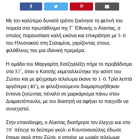
Με τον καλύτερο δυνατό τρόπο ξεκίνησε τη φετινή του
πορεία στο πρωτάθλημα της Γ΄ Εθνικής ο Αίαντας, ο
οποίος παρουσίασε καλή εικόνα και επικράτησε με 3-0
του Ηλυσιακού στη Σαλαμίνα, χαρίζοντας στους
φιλάθλους του μια ιδανική πρεμιέρα.
Η ομάδα του Μαργαρίτη Χατζηαλέξη πήρε το προβάδισμα
στο 37΄, όταν ο Κατσής εκμεταλλεύτηκε την ασίστ του
Ζώτου και με ψύχραιμο τελείωμα έκανε το 1-0. Τρία λεπτά
αργότερα (40΄), οι φιλοξενούμενοι διαμαρτυρήθηκαν
έντονα ζητώντας πέναλτι σε μαρκάρισμα πάνω στον
Διαμαντόπουλο, με τον διαιτητή να αφήνει το παιχνίδι να
συνεχιστεί.
Στην επανάληψη, ο Αίαντας διατήρησε τον έλεγχο και στο
70΄ πέτυχε το δεύτερο γκολ: ο Κουτσιανούλης έδωσε
έτοιμο γκολ στον Ζώτο, ο οποίος με ωραίο τελείωμα