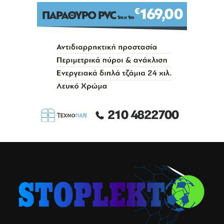
6ΟΣ ΌΜΙΛΟΣ
ΑΕ Σαρωνικός Αίγινας- Εθνικός
Πειραιά 0-1
Published
4 έτη ago
on
27/10/2022
By
Φώτη Περιφάνη