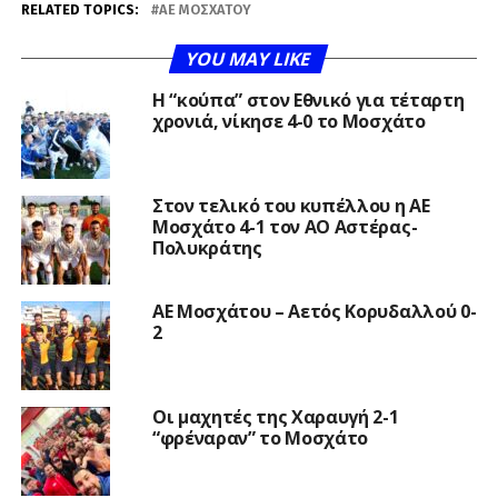
RELATED TOPICS:
ΑΕ ΜΟΣΧΆΤΟΥ
YOU MAY LIKE
Η “κούπα” στον Εθνικό για τέταρτη
χρονιά, νίκησε 4-0 το Μοσχάτο
Στον τελικό του κυπέλλου η ΑΕ
Μοσχάτο 4-1 τον ΑΟ Αστέρας-
Πολυκράτης
ΑΕ Μοσχάτου – Αετός Κορυδαλλού 0-
2
Οι μαχητές της Χαραυγή 2-1
“φρέναραν” το Μοσχάτο