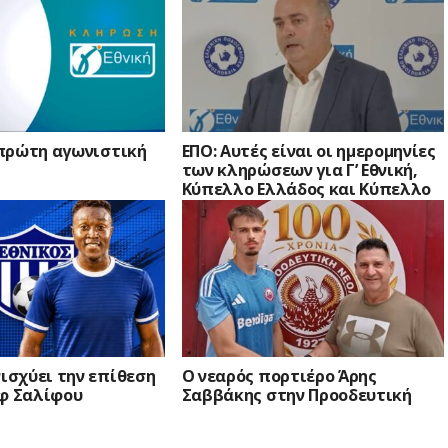
Η πρώτη αγωνιστική
ΕΠΟ: Αυτές είναι οι ημερομηνίες
των κληρώσεων για Γ’ Εθνική,
Κύπελλο Ελλάδος και Κύπελλο
Ερασιτεχνών
νισχύει την επίθεση
Ο νεαρός πορτιέρο Άρης
ύφ Σαλίφου
Σαββάκης στην Προοδευτική