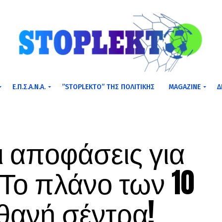
Ε.Π.Σ.Α.Ν.Α.
”STOPLEKTO” ΤΗΣ ΠΟΛΙΤΙΚΗΣ
MAGAZINE
Δ
οι αποφάσεις για
 Το πλάνο των 10
ιθανή σέντρα!