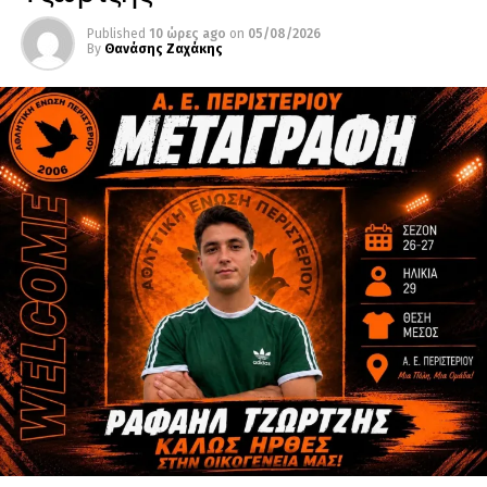
Published
10 ώρες ago
on
05/08/2026
By
Θανάσης Ζαχάκης