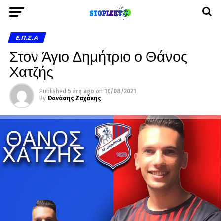
Ε.Π.Σ.Α
Στον Άγιο Δημήτριο ο Θάνος
Χατζής
Published
5 έτη ago
on
10/08/2021
By
Θανάσης Ζαχάκης