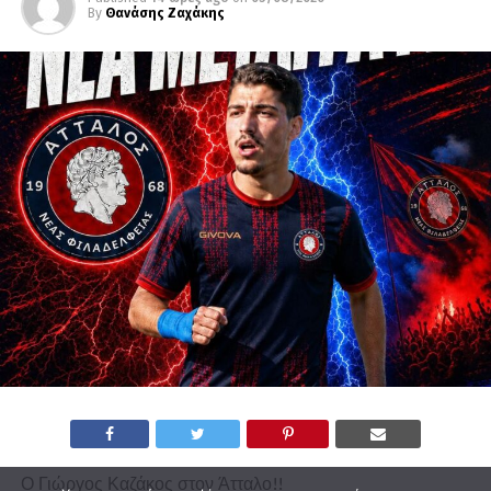
By
Θανάσης Ζαχάκης
Ο Γιώργος Καζάκος στον Άτταλο!!