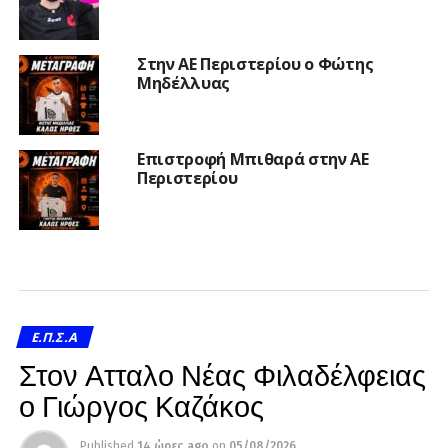
Στην ΑΕ Περιστερίου ο Φώτης
Μηδέλλυας
Επιστροφή Μπιθαρά στην ΑΕ
Περιστερίου
Ε.Π.Σ.Α
Στον Ατταλο Νέας Φιλαδέλφειας
ο Γιώργος Καζάκος
Published
14 ώρες ago
on
05/08/2026