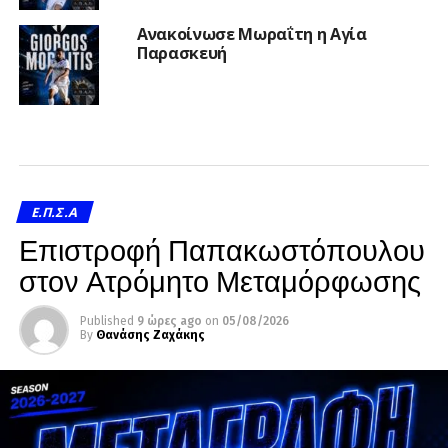
Ανακοίνωσε Μωραΐτη η Αγία
Παρασκευή
Ε.Π.Σ.Α
Επιστροφή Παπακωστόπουλου
στον Ατρόμητο Μεταμόρφωσης
Published
9 ώρες ago
on
05/08/2026
By
Θανάσης Ζαχάκης