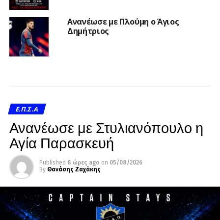
Ανανέωσε με Πλούμη ο Άγιος
Δημήτριος
Ε.Π.Σ.Α
Ανανέωσε με Στυλιανόπουλο η
Αγία Παρασκευή
Published
8 ώρες ago
on
05/08/2026
By
Θανάσης Ζαχάκης