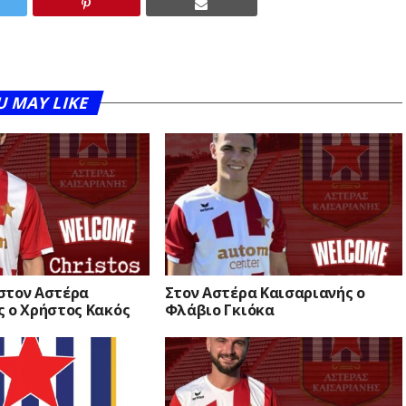
Σ
U MAY LIKE
στον Αστέρα
Στον Αστέρα Καισαριανής ο
ς ο Χρήστος Κακός
Φλάβιο Γκιόκα