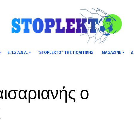
Ε.Π.Σ.Α.Ν.Α.
”STOPLEKTO” ΤΗΣ ΠΟΛΙΤΙΚΗΣ
MAGAZINE
Δ
αισαριανής ο
ς