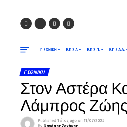
Γ ΕΘΝΙΚΉ
Ε.Π.Σ.Α
Ε.Π.Σ.Π.
Ε.Π.Σ.Δ.Α.
Γ ΕΘΝΙΚΉ
Στον Αστέρα Κ
Λάμπρος Ζώη
Published
1 έτος ago
on
11/07/2025
By
Θανάσης Ζαχάκης