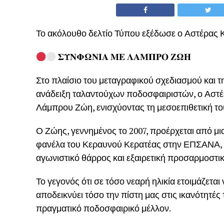
Το ακόλουθο δελτίο Τύπου εξέδωσε ο Αστέρας
𝚺𝚼𝚴𝚽𝛀𝚴𝚰𝚨 𝚳𝚬 𝚲𝚨𝚳𝚷𝚸𝚶 𝚭𝛀𝚮
Στο πλαίσιο του μεταγραφικού σχεδιασμού και τ
ανάδειξη ταλαντούχων ποδοσφαιριστών, ο Αστ
Λάμπρου Ζώη, ενισχύοντας τη μεσοεπιθετική το
Ο Ζώης, γεννημένος το 2007, προέρχεται από μια 
φανέλα του Κεραυνού Κερατέας στην ΕΠΣΑΝΑ, ό
αγωνιστικό θάρρος και εξαιρετική προσαρμοστικ
Το γεγονός ότι σε τόσο νεαρή ηλικία ετοιμάζεται
αποδεικνύει τόσο την πίστη μας στις ικανότητές
πραγματικό ποδοσφαιρικό μέλλον.