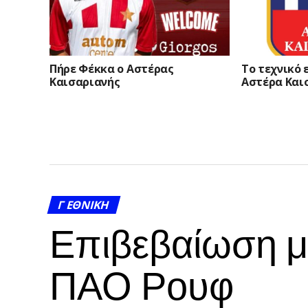
Πήρε Φέκκα ο Αστέρας
Το τεχνικό 
Καισαριανής
Αστέρα Και
Γ ΕΘΝΙΚΉ
Επιβεβαίωση μ
ΠΑΟ Ρουφ