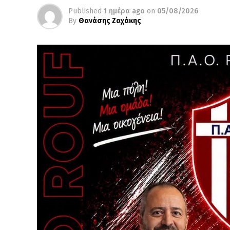
Published
1 ημέρα ago
on
05/08/2026
By
Θανάσης Ζαχάκης