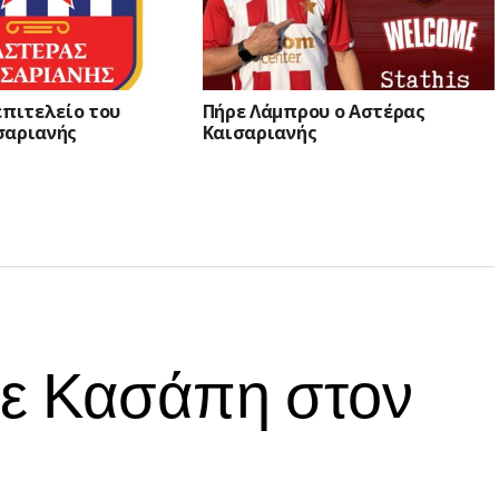
επιτελείο του
Πήρε Λάμπρου ο Αστέρας
σαριανής
Καισαριανής
ε Κασάπη στον