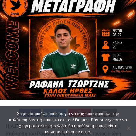
Χρησιμοποιούμε cookies για να σας προσφέρουμε την
καλύτερη δυνατή εμπειρία στη σελίδα μας. Εάν συνεχίσετε να
Η Α.Ε. Περιστερίου ανακοινώνει με ιδιαίτερη χαρά την
χρησιμοποιείτε τη σελίδα, θα υποθέσουμε πως είστε
ικανοποιημένοι με αυτό.
απόκτηση του Ραφαήλ Τζώρτζη, προσθέτοντας ακόμη