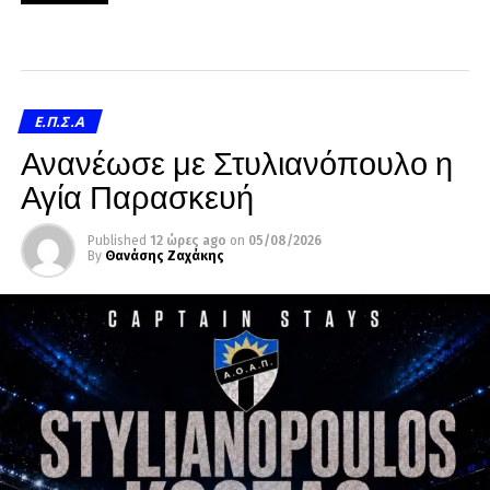
Ε.Π.Σ.Α
Ανανέωσε με Στυλιανόπουλο η
Αγία Παρασκευή
Published
12 ώρες ago
on
05/08/2026
By
Θανάσης Ζαχάκης