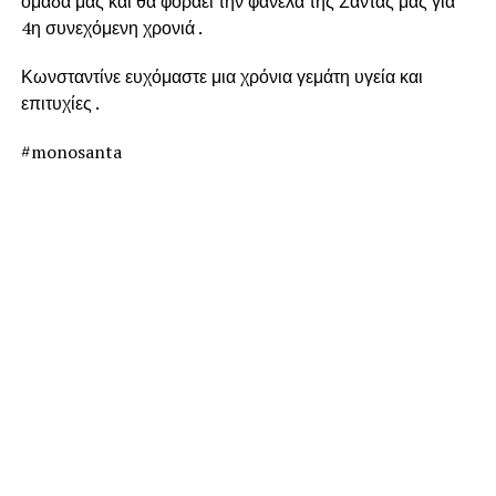
ομάδα μας και θα φοράει την φανέλα της Σάντας μας για
4η συνεχόμενη χρονιά .
Κωνσταντίνε ευχόμαστε μια χρόνια γεμάτη υγεία και
επιτυχίες .
#monosanta