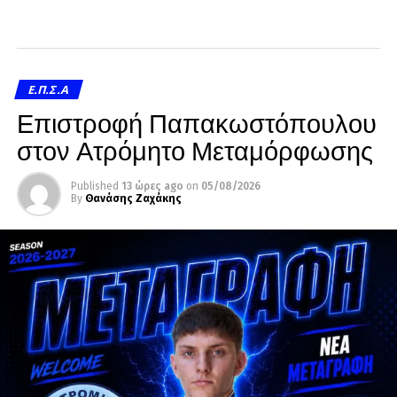
Ε.Π.Σ.Α
Επιστροφή Παπακωστόπουλου
στον Ατρόμητο Μεταμόρφωσης
Published
13 ώρες ago
on
05/08/2026
By
Θανάσης Ζαχάκης