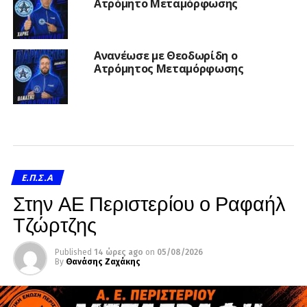
Ατρόμητο Μεταμόρφωσης
Ανανέωσε με Θεοδωρίδη ο
Ατρόμητος Μεταμόρφωσης
Ε.Π.Σ.Α
Στην ΑΕ Περιστερίου ο Ραφαήλ
Τζώρτζης
Published
14 ώρες ago
on
05/08/2026
By
Θανάσης Ζαχάκης