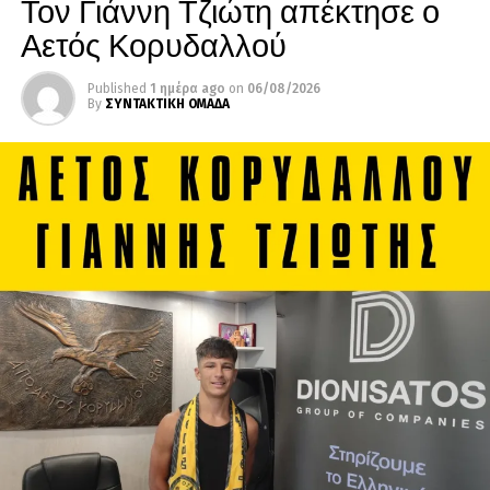
Τον Γιάννη Τζιώτη απέκτησε ο
Αετός Κορυδαλλού
Published
1 ημέρα ago
on
06/08/2026
By
ΣΥΝΤΑΚΤΙΚΗ ΟΜΑΔΑ