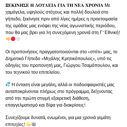
𝚵𝚬𝚱𝚰𝚴𝚮𝚺𝚬 𝚮 𝚫𝚶𝚼𝚲𝚬𝚰𝚨 𝚪𝚰𝚨 𝚻𝚮 𝚴𝚬𝚨 𝚾𝚸𝚶𝚴𝚰𝚨 Με
χαμόγελα, υψηλούς στόχους και πολλή δουλειά στο
γήπεδο, ξεκίνησε πριν από λίγες ημέρες η προετοιμασία
της ομάδας μας ενόψει της νέας αγωνιστικής περιόδου,
που θα μας βρει για 3η συνεχόμενη χρονιά στη Γ’ Εθνική!
Οι προπονήσεις πραγματοποιούνται στο «σπίτι» μας, το
Δημοτικό Γήπεδο «Μιχάλης Κρητικόπουλος», υπό τις
οδηγίες του προπονητή μας, Γιώργου Τσαμόπουλου, και
του τεχνικού του επιτελείου.
Η ένταση είναι μεγάλη, αλλά οι ποδοσφαιριστές μας
ανταποκρίνονται πλήρως στο πρόγραμμα, δείχνοντας
από την πρώτη στιγμή εξαιρετική διάθεση,
επαγγελματισμό και δίψα για διακρίσεις!
Συνεχίζουμε δυνατά, ενωμένοι, για μια χρονιά γεμάτη
επιτυχίες!