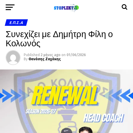
Ε.Π.Σ.Α
Συνεχίζει με Δημήτρη Φίλη ο
Κολωνός
Published
2 μήνες ago
on
01/06/2026
By
Θανάσης Ζαχάκης