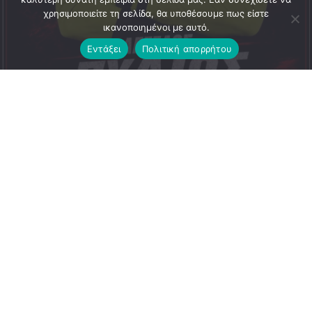
χρησιμοποιείτε τη σελίδα, θα υποθέσουμε πως είστε
ικανοποιημένοι με αυτό.
Εντάξει
Πολιτική απορρήτου
ΕΝΑΡΞΗ ΣΥΝΕΡΓΑΣΙΑΣ | ΑΓΓΕΛΟΣ ΠΥΛΙΟΣ
Ο Α.Ο. Περιστερίου ανακοινώνει την έναρξη της
συνεργασίας του με τον τερματοφύλακα Άγγελο Πύλιο.
Ο Άγγελος επιστρέφει σε γνώριμα λημέρια, καθώς έχει
φορέσει ξανά στο παρελθόν τη φανέλα της ομάδας μας.
Την περασμένη αγωνιστική περίοδο αγωνίστηκε με
επιτυχία στην Άμιλλα Περιστερίου και πλέον επιστρέφει