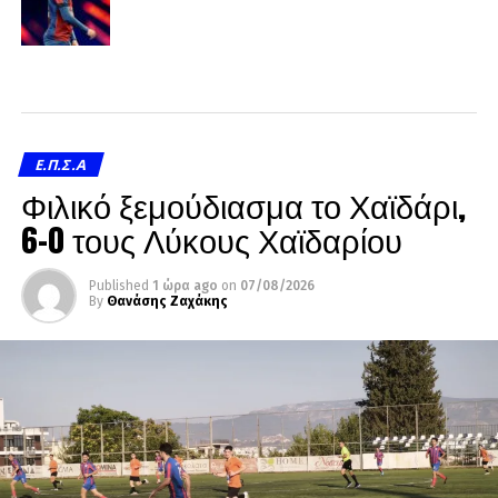
Ε.Π.Σ.Α
Φιλικό ξεμούδιασμα το Χαϊδάρι,
6-0 τους Λύκους Χαϊδαρίου
Published
1 ώρα ago
on
07/08/2026
By
Θανάσης Ζαχάκης