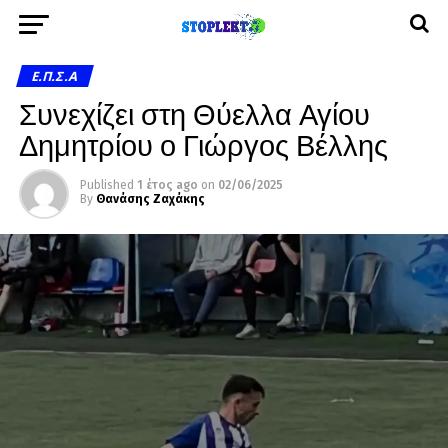
Ε.Π.Σ.Α
Συνεχίζει στη Θύελλα Αγίου
Δημητρίου ο Γιώργος Βέλλης
Published
1 έτος ago
on
02/06/2025
By
Θανάσης Ζαχάκης