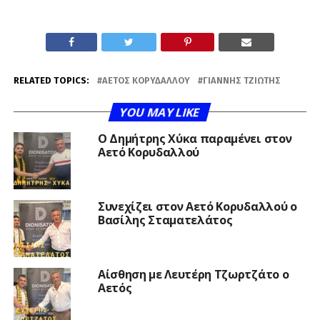
RELATED TOPICS:
ΑΕΤΌΣ ΚΟΡΥΔΑΛΛΟΎ
ΓΙΆΝΝΗΣ ΤΖΙΏΤΗΣ
YOU MAY LIKE
O Δημήτρης Χύκα παραμένει στον
Αετό Κορυδαλλού
Συνεχίζει στον Αετό Κορυδαλλού ο
Βασίλης Σταματελάτος
Αίσθηση με Λευτέρη Τζωρτζάτο ο
Αετός