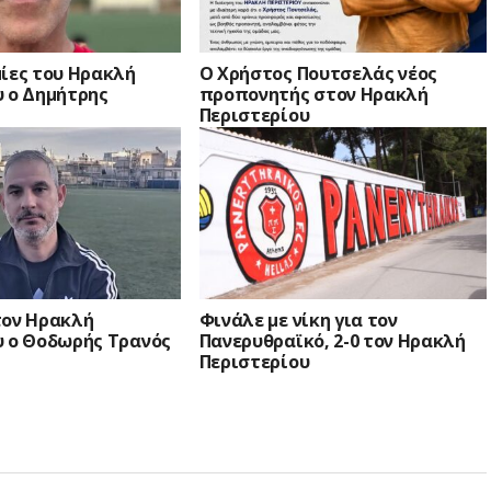
μίες του Ηρακλή
Ο Χρήστος Πουτσελάς νέος
υ ο Δημήτρης
προπονητής στον Ηρακλή
ς
Περιστερίου
τον Ηρακλή
Φινάλε με νίκη για τον
υ ο Θοδωρής Τρανός
Πανερυθραϊκό, 2-0 τον Ηρακλή
Περιστερίου