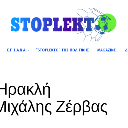
Ε.Π.Σ.Α.Ν.Α.
”STOPLEKTO” ΤΗΣ ΠΟΛΙΤΙΚΗΣ
MAGAZINE
Δ
 Ηρακλή
 Μιχάλης Ζέρβας