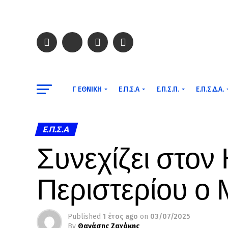
Γ ΕΘΝΙΚΉ
Ε.Π.Σ.Α
Ε.Π.Σ.Π.
Ε.Π.Σ.Δ.Α.
Ε.Π.Σ.Α
Συνεχίζει στον
Περιστερίου ο
Published
1 έτος ago
on
03/07/2025
By
Θανάσης Ζαχάκης