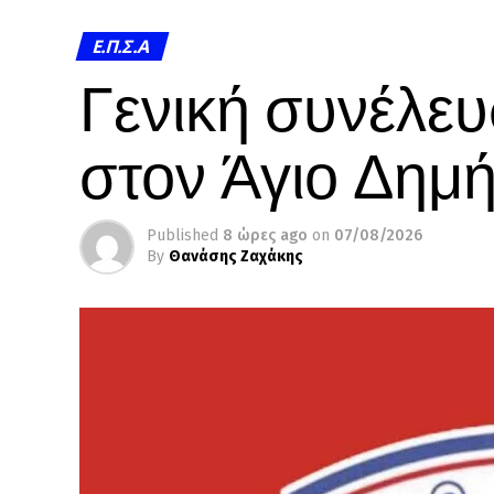
Ε.Π.Σ.Α
Γενική συνέλευ
στον Άγιο Δημή
Published
8 ώρες ago
on
07/08/2026
By
Θανάσης Ζαχάκης