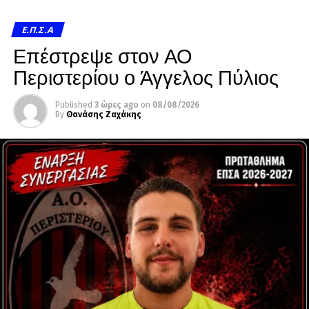
Ε.Π.Σ.Α
Επέστρεψε στον ΑΟ
Περιστερίου ο Άγγελος Πύλιος
Published
3 ώρες ago
on
08/08/2026
By
Θανάσης Ζαχάκης