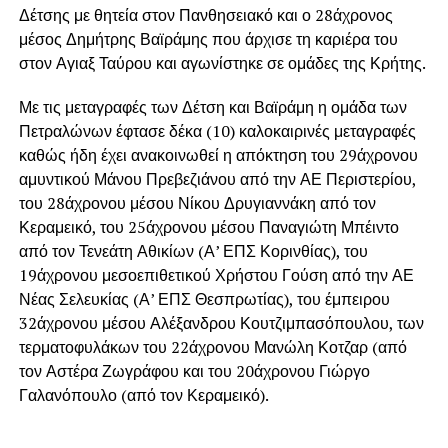
Δέτσης με θητεία στον Πανθησειακό και ο 28άχρονος
μέσος Δημήτρης Βαϊράμης που άρχισε τη καριέρα του
στον Αγιαξ Ταύρου και αγωνίστηκε σε ομάδες της Κρήτης.
Με τις μεταγραφές των Δέτση και Βαϊράμη η ομάδα των
Πετραλώνων έφτασε δέκα (10) καλοκαιρινές μεταγραφές
καθώς ήδη έχει ανακοινωθεί η απόκτηση του 29άχρονου
αμυντικού Μάνου Πρεβεζιάνου από την ΑΕ Περιστερίου,
του 28άχρονου μέσου Νίκου Δρυγιαννάκη από τον
Κεραμεικό, του 25άχρονου μέσου Παναγιώτη Μπέιντο
από τον Τενεάτη Αθικίων (Α’ ΕΠΣ Κορινθίας), του
19άχρονου μεσοεπιθετικού Χρήστου Γούση από την ΑΕ
Νέας Σελευκίας (Α’ ΕΠΣ Θεσπρωτίας), του έμπειρου
32άχρονου μέσου Αλέξανδρου Κουτζιμπασόπουλου, των
τερματοφυλάκων του 22άχρονου Μανώλη Κοτζαρ (από
τον Αστέρα Ζωγράφου και του 20άχρονου Γιώργο
Γαλανόπουλο (από τον Κεραμεικό).