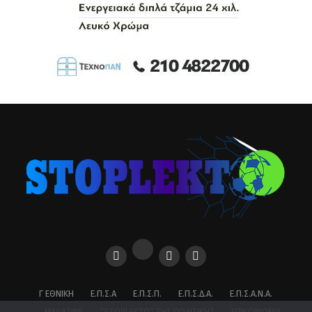
Γ ΕΘΝΙΚΉ
Ε.Π.Σ.Α
Ε.Π.Σ.Π.
Ε.Π.Σ.Δ.Α.
Ε.Π.Σ.Α.Ν.Α.
MAGAZINE
”STOPLEKTO” ΤΗΣ ΠΟΛΙΤΙΚΗΣ
ΕΠΙΚΟΙΝΩΝΊΑ