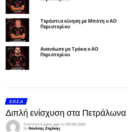
Τεράστια κίνηση με Μπότη ο ΑΟ
Περιστερίου
Ανανέωσε με Τρόκα ο ΑΟ
Περιστερίου
Ε.Π.Σ.Α
Διπλή ενίσχυση στα Πετράλωνα
Published
6 ώρες ago
on
08/08/2026
By
Θανάσης Ζαχάκης