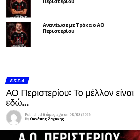
Περιστερίου
Ανανέωσε με Τρόκα ο ΑΟ
Περιστερίου
Ε.Π.Σ.Α
ΑΟ Περιστερίου: Το μέλλον είναι
εδώ…
Published
6 ώρες ago
on
08/08/2026
By
Θανάσης Ζαχάκης