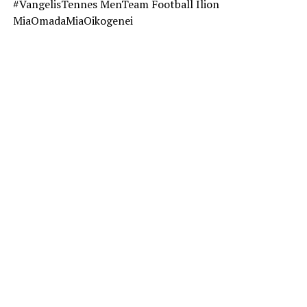
#VangelisTennes MenTeam Football Ilion
MiaOmadaMiaOikogenei