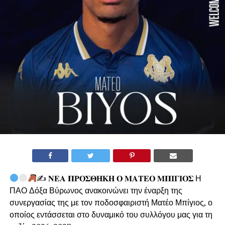
✍
𝚴𝚬𝚨 𝚷𝚸𝚶𝚺𝚯𝚮𝚱𝚮 𝚶 𝚳𝚨𝚻𝚬𝚶 𝚳𝚷𝚰𝚪𝚰𝚶𝚺 Η
ΠΑΟ Δόξα Βύρωνος ανακοινώνει την έναρξη της
συνεργασίας της με τον ποδοσφαιριστή Ματέο Μπίγιος, ο
οποίος εντάσσεται στο δυναμικό του συλλόγου μας για τη