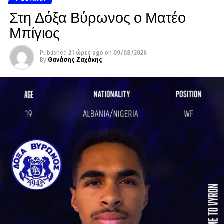
Στη Δόξα Βύρωνος ο Ματέο
Μπίγιος
Published
21 ώρες ago
on
09/08/2026
By
Θανάσης Ζαχάκης