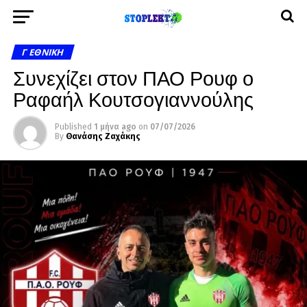
Γ ΕΘΝΙΚΉ
Συνεχίζει στον ΠΑΟ Ρουφ ο
Ραφαήλ Κουτσογιαννούλης
Published
1 μήνα ago
on
07/07/2026
By
Θανάσης Ζαχάκης