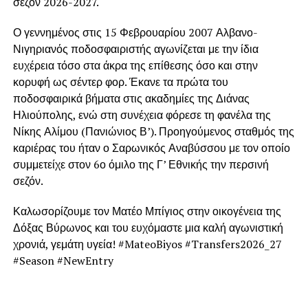
σεζόν 2026-2027.
Ο γεννημένος στις 15 Φεβρουαρίου 2007 Αλβανο-
Νιγηριανός ποδοσφαιριστής αγωνίζεται με την ίδια
ευχέρεια τόσο στα άκρα της επίθεσης όσο και στην
κορυφή ως σέντερ φορ. Έκανε τα πρώτα του
ποδοσφαιρικά βήματα στις ακαδημίες της Διάνας
Ηλιούπολης, ενώ στη συνέχεια φόρεσε τη φανέλα της
Νίκης Αλίμου (Πανιώνιος Β’). Προηγούμενος σταθμός της
καριέρας του ήταν ο Σαρωνικός Αναβύσσου με τον οποίο
συμμετείχε στον 6ο όμιλο της Γ’ Εθνικής την περσινή
σεζόν.
Καλωσορίζουμε τον Ματέο Μπίγιος στην οικογένεια της
Δόξας Βύρωνος και του ευχόμαστε μια καλή αγωνιστική
χρονιά, γεμάτη υγεία! #MateoBiyos #Transfers2026_27
#Season #NewEntry