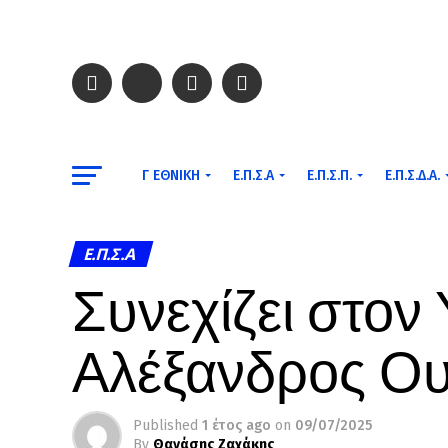
Γ ΕΘΝΙΚΉ
Ε.Π.Σ.Α
Ε.Π.Σ.Π.
Ε.Π.Σ.Δ.Α.
Ε.Π.Σ.Α
Συνεχίζει στον
Αλέξανδρος Ου
Published
1 έτος ago
on
09/07/2025
By
Θανάσης Ζαχάκης