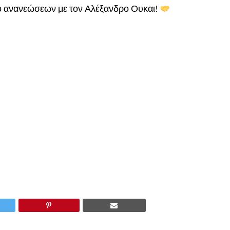
κο ανανεώσεων με τον Αλέξανδρο Ουκαι!