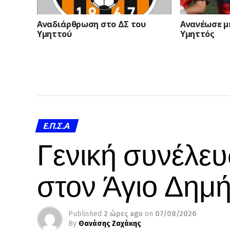
Αναδιάρθρωση στο ΔΣ του
Ανανέωσε μ
Υμηττού
Υμηττός
Ε.Π.Σ.Α
Γενική συνέλευ
στον Άγιο Δημή
Published
2 ώρες ago
on
07/08/2026
By
Θανάσης Ζαχάκης