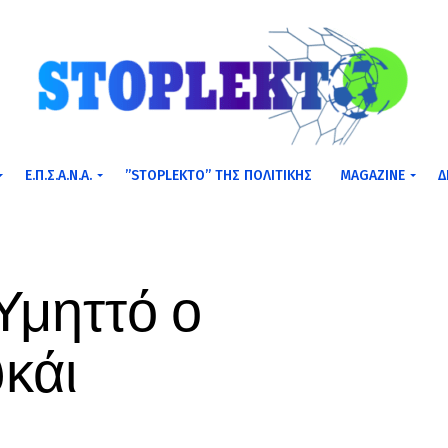
Ε.Π.Σ.Α.Ν.Α.
”STOPLEKTO” ΤΗΣ ΠΟΛΙΤΙΚΗΣ
MAGAZINE
Δ
 Υμηττό ο
κάι