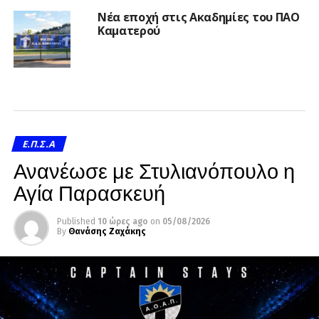
Νέα εποχή στις Ακαδημίες του ΠΑΟ
Καματερού
Ε.Π.Σ.Α
Ανανέωσε με Στυλιανόπουλο η
Αγία Παρασκευή
Published
10 ώρες ago
on
05/08/2026
By
Θανάσης Ζαχάκης