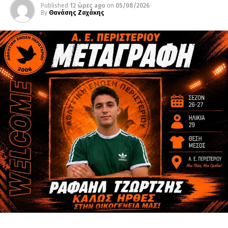
Published
12 ώρες ago
on
05/08/2026
By
Θανάσης Ζαχάκης