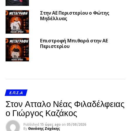
Στην ΑΕ Περιστερίου ο Φώτης
Μηδέλλυας
Επιστροφή Μπιθαρά στην ΑΕ
Περιστερίου
Ε.Π.Σ.Α
Στον Ατταλο Νέας Φιλαδέλφειας
ο Γιώργος Καζάκος
Published
15 ώρες ago
on
05/08/2026
By
Θανάσης Ζαχάκης