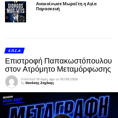
Ανακοίνωσε Μωραΐτη η Αγία
Παρασκευή
Ε.Π.Σ.Α
Επιστροφή Παπακωστόπουλου
στον Ατρόμητο Μεταμόρφωσης
Published
10 ώρες ago
on
05/08/2026
By
Θανάσης Ζαχάκης