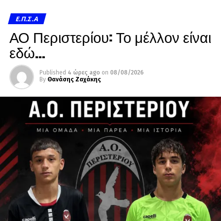
Ε.Π.Σ.Α
ΑΟ Περιστερίου: Το μέλλον είναι
εδώ…
Published
4 ώρες ago
on
08/08/2026
By
Θανάσης Ζαχάκης