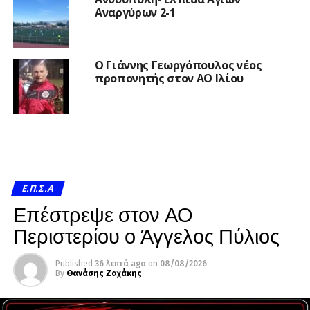
Αναργύρων 2-1
Ο Γιάννης Γεωργόπουλος νέος
προπονητής στον ΑΟ Ιλίου
Ε.Π.Σ.Α
Επέστρεψε στον ΑΟ
Περιστερίου ο Άγγελος Πύλιος
Published
36 λεπτά ago
on
08/08/2026
By
Θανάσης Ζαχάκης