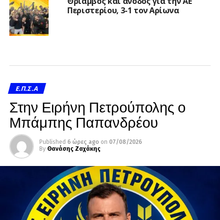
Θρίαμβος και άνοδος για την ΑΕ
Περιστερίου, 3-1 τον Αρίωνα
Ε.Π.Σ.Α
Στην Ειρήνη Πετρούπολης ο
Μπάμπης Παπανδρέου
Published
6 ώρες ago
on
07/08/2026
By
Θανάσης Ζαχάκης