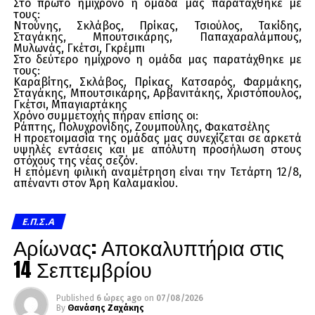
Στο πρώτο ημίχρονο η ομάδα μας παρατάχθηκε με
τους:
Ντούνης, Σκλάβος, Πρίκας, Τσιούλος, Τακίδης,
Σταγάκης, Μπουτσικάρης, Παπαχαραλάμπους,
Μυλωνάς, Γκέτσι, Γκρέμπι
Στο δεύτερο ημίχρονο η ομάδα μας παρατάχθηκε με
τους:
Καραβίτης, Σκλάβος, Πρίκας, Κατσαρός, Φαρμάκης,
Σταγάκης, Μπουτσικάρης, Αρβανιτάκης, Χριστόπουλος,
Γκέτσι, Μπαγιαρτάκης
Χρόνο συμμετοχής πήραν επίσης οι:
Ράπτης, Πολυχρονίδης, Ζουμπούλης, Φακατσέλης
Η προετοιμασία της ομάδας μας συνεχίζεται σε αρκετά
υψηλές εντάσεις και με απόλυτη προσήλωση στους
στόχους της νέας σεζόν.
Η επόμενη φιλική αναμέτρηση είναι την Τετάρτη 12/8,
απέναντι στον Άρη Καλαμακίου.
Ε.Π.Σ.Α
Αρίωνας: Αποκαλυπτήρια στις
14 Σεπτεμβρίου
Published
6 ώρες ago
on
07/08/2026
By
Θανάσης Ζαχάκης