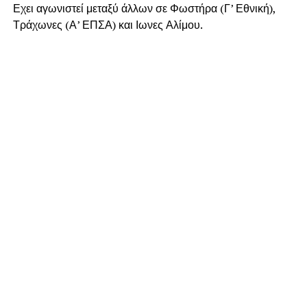
Εχει αγωνιστεί μεταξύ άλλων σε Φωστήρα (Γ’ Εθνική),
Τράχωνες (Α’ ΕΠΣΑ) και Ιωνες Αλίμου.