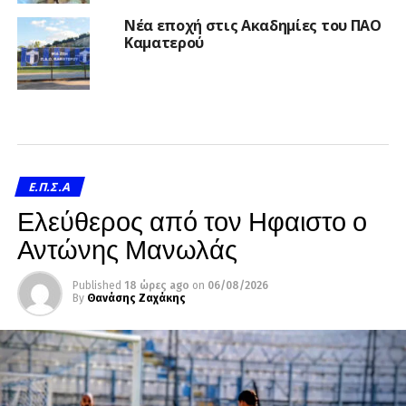
Νέα εποχή στις Ακαδημίες του ΠΑΟ
Καματερού
Ε.Π.Σ.Α
Ελεύθερος από τον Ηφαιστο ο
Αντώνης Μανωλάς
Published
18 ώρες ago
on
06/08/2026
By
Θανάσης Ζαχάκης