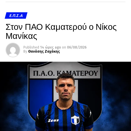
Ε.Π.Σ.Α
Στον ΠΑΟ Καματερού ο Νίκος
Μανίκας
Published
14 ώρες ago
on
06/08/2026
By
Θανάσης Ζαχάκης