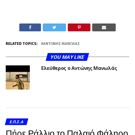
RELATED TOPICS:
ΑΝΤΏΝΗΣ ΜΑΝΩΛΆΣ
YOU MAY LIKE
Ελεύθερος ο Αντώνης Μανωλάς
Ε.Π.Σ.Α
Πήρε Ράλλιο το Παλαιό Φάληρο