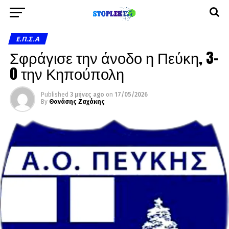
Ε.Π.Σ.Α
Σφράγισε την άνοδο η Πεύκη, 3-
0 την Κηπούπολη
Published
3 μήνες ago
on
17/05/2026
By
Θανάσης Ζαχάκης