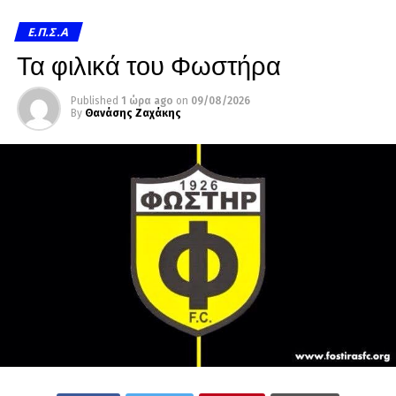
Ε.Π.Σ.Α
Τα φιλικά του Φωστήρα
Published
1 ώρα ago
on
09/08/2026
By
Θανάσης Ζαχάκης