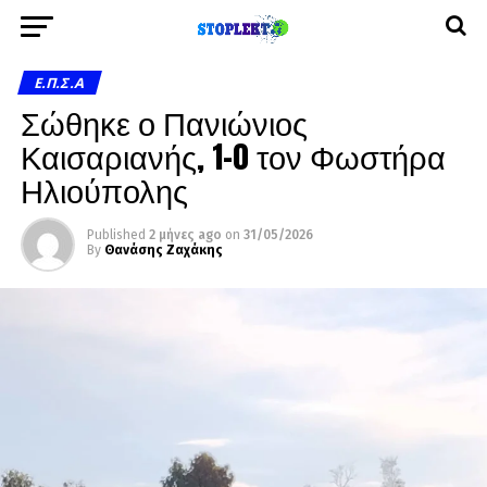
Ε.Π.Σ.Α
Σώθηκε ο Πανιώνιος
Καισαριανής, 1-0 τον Φωστήρα
Ηλιούπολης
Published
2 μήνες ago
on
31/05/2026
By
Θανάσης Ζαχάκης