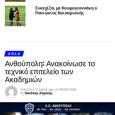
Συνεχίζει με Κουφογιαννάκη ο
Πανιώνιος Καισαριανής
Ε.Π.Σ.Α
Ανθούπολη: Ανακοίνωσε το
τεχνικό επιτελείο των
Ακαδημιών
Published
11 λεπτά ago
on
09/08/2026
By
Θανάσης Ζαχάκης