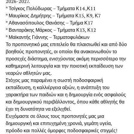
2026-2027.
* Τσίγκος Πολύδωρας – Τμήματα Κ14 ,Κ11
* Μαυρίκος Δημήτρης – Τμήματα Κ15, Κ9, Κ7
* Αθανασόπουλος Θανάσης – Τμήμα Κ17
* Βανταράκης Μάρκος – Τμήματα Κ13, Κ12
* Μαϊκαντής Γιάννης – Τερματοφυλάκων
Το προπονητικό μας επιτελείο θα πλαισιωθεί και από δύο
βοηθούς προπονητές, οι οποίοι θα ανακοινωθούν το
προσεχές διάστημα, ενισχύοντας ακόμη περισσότερο την
καθημερινή λειτουργία και την ποιοτική εκπαίδευση των
νεαρών αθλητών μας.
Στόχος μας παραμένει η σωστή ποδοσφαιρική
εκπαίδευση, η καλλιέργεια αξιών, η ανάπτυξη του
χαρακτήρα των παιδιών και η δημιουργία ενός ασφαλούς
και δημιουργικού περιβάλλοντος, όπου κάθε αθλητής θα
έχει τη δυνατότητα να εξελιχθεί.
Ευχόμαστε σε όλους τους προπονητές μας μια
δημιουργική και επιτυχημένη χρονιά, γεμάτη υγεία,
πρόοδο και πολλές όμορφες ποδοσφαιρικές στιγμές!