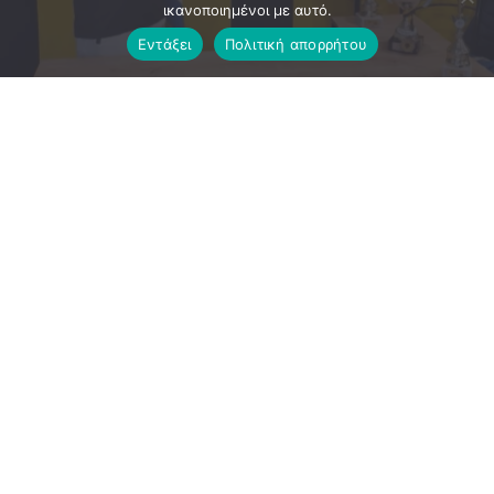
ικανοποιημένοι με αυτό.
Εντάξει
Πολιτική απορρήτου
Η Α.Ε. Μενιδίου ανακοινώνει με χαρά την έναρξη της
συνεργασίας της με τον νεαρό τερματοφύλακα Βασίλη
Τριανταφύλλου, ο οποίος εντάσσεται στο δυναμικό της
ομάδας μας.
Ο Βασίλης έχει αγωνιστεί στις ακαδημίες του Αυλώνα, του
Συκαμίνου και του Πανιωνίου, αποκτώντας σημαντικές
εμπειρίες και συνεχίζοντας με συνέπεια την ποδοσφαιρική