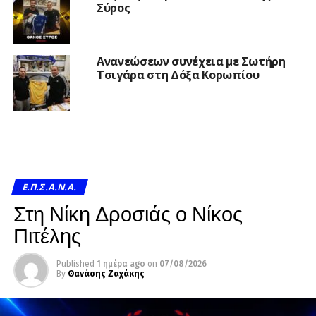
Σύρος
Ανανεώσεων συνέχεια με Σωτήρη
Τσιγάρα στη Δόξα Κορωπίου
Ε.Π.Σ.Α.Ν.Α.
Στη Νίκη Δροσιάς ο Νίκος
Πιτέλης
Published
1 ημέρα ago
on
07/08/2026
By
Θανάσης Ζαχάκης