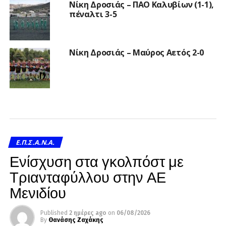
Νίκη Δροσιάς – ΠΑΟ Καλυβίων (1-1),
πέναλτι 3-5
Νίκη Δροσιάς – Μαύρος Αετός 2-0
Ε.Π.Σ.Α.Ν.Α.
Ενίσχυση στα γκολπόστ με
Τριανταφύλλου στην ΑΕ
Μενιδίου
Published
2 ημέρες ago
on
06/08/2026
By
Θανάσης Ζαχάκης