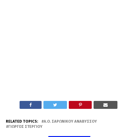
RELATED TOPICS:
Α.Ο. ΣΑΡΩΝΙΚΟΎ ΑΝΑΒΎΣΣΟΥ
ΓΙΏΡΓΟΣ ΣΤΕΡΓΊΟΥ