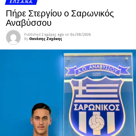
Ε.Π.Σ.Α.Ν.Α.
Πήρε Στεργίου ο Σαρωνικός
Αναβύσσου
Published
2 ημέρες ago
on
04/08/2026
By
Θανάσης Ζαχάκης