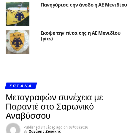
Πανηγύρισε την άνοδο η ΑΕ Μενιδίου
Εκοψε την πίτα της η ΑΕ Μενιδίου
(pics)
Ε.Π.Σ.Α.Ν.Α.
Μεταγραφών συνέχεια με
Παραντέ στο Σαρωνικό
Αναβύσσου
Published
3 ημέρες ago
on
03/08/2026
By
Θανάσης Ζαχάκης