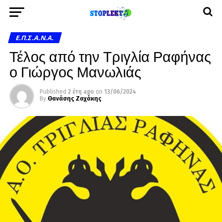
Ε.Π.Σ.Α.Ν.Α.
Τέλος από την Τριγλία Ραφήνας
ο Γιώργος Μανωλιάς
Published
2 έτη ago
on
13/06/2024
By
Θανάσης Ζαχάκης