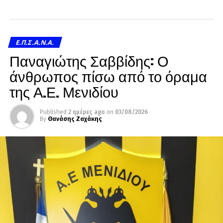
Ε.Π.Σ.Α.Ν.Α.
Παναγιώτης Σαββίδης: Ο
άνθρωπος πίσω από το όραμα
της Α.Ε. Μενιδίου
Published
2 ημέρες ago
on
03/08/2026
By
Θανάσης Ζαχάκης