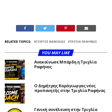
RELATED TOPICS:
ΓΙΏΡΓΟΣ ΜΑΝΩΛΙΆΣ
ΤΡΊΓΛΙΑ ΡΑΦΉΝΑΣ
YOU MAY LIKE
Ανακοίνωσε Μπάρδη η Τριγλία
Ραφήνας
Ο Δημήτρης Καράγιωργας νέος
προπονητής στην Τριγλία Ραφήνας
Γενική συνέλευση στην Τριγλία