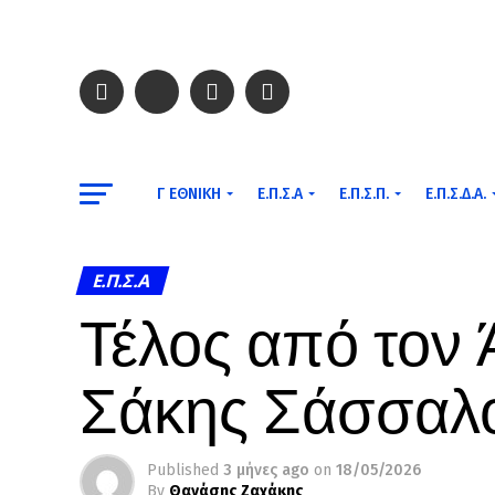
Γ ΕΘΝΙΚΉ
Ε.Π.Σ.Α
Ε.Π.Σ.Π.
Ε.Π.Σ.Δ.Α.
Ε.Π.Σ.Α
Τέλος από τον 
Σάκης Σάσσαλ
Published
3 μήνες ago
on
18/05/2026
By
Θανάσης Ζαχάκης