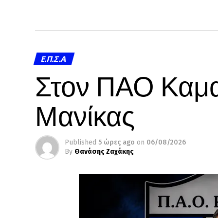
Ε.Π.Σ.Α
Στον ΠΑΟ Καμα
Μανίκας
Published
5 ώρες ago
on
06/08/2026
By
Θανάσης Ζαχάκης