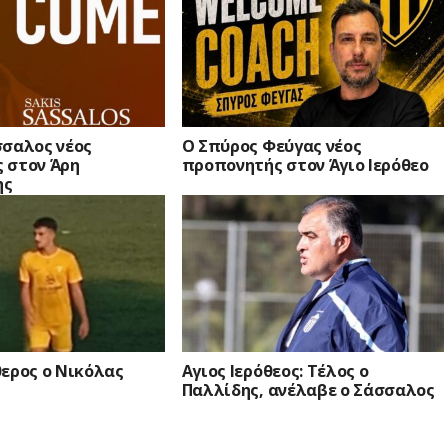
σσαλος νέος
Ο Σπύρος Φεύγας νέος
 στον Άρη
προπονητής στον Άγιο Ιερόθεο
ης
θερος ο Νικόλας
Αγιος Ιερόθεος: Τέλος ο
Παλλίδης, ανέλαβε ο Σάσσαλος