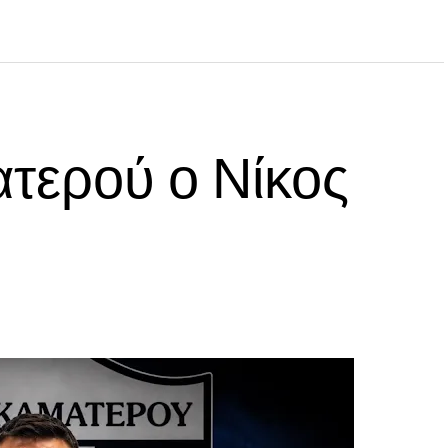
τερού ο Νίκος