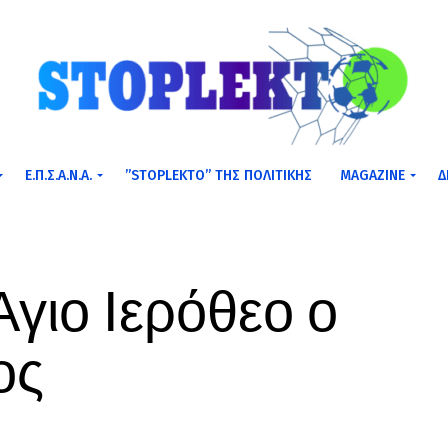
Ε.Π.Σ.Α.Ν.Α.
”STOPLEKTO” ΤΗΣ ΠΟΛΙΤΙΚΗΣ
MAGAZINE
Δ
Άγιο Ιερόθεο ο
ος