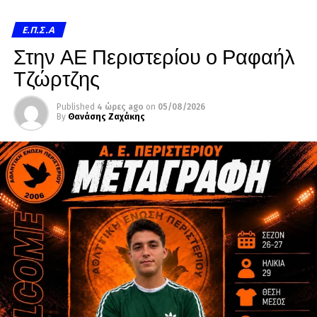
Ε.Π.Σ.Α
Στην ΑΕ Περιστερίου ο Ραφαήλ
Τζώρτζης
Published
4 ώρες ago
on
05/08/2026
By
Θανάσης Ζαχάκης