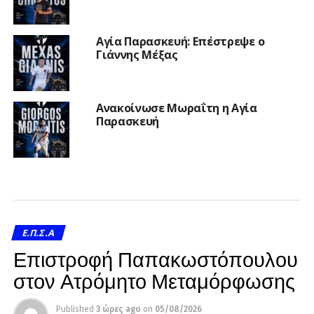
Αγία Παρασκευή: Επέστρεψε ο
Γιάννης Μέξας
Ανακοίνωσε Μωραΐτη η Αγία
Παρασκευή
Ε.Π.Σ.Α
Επιστροφή Παπακωστόπουλου
στον Ατρόμητο Μεταμόρφωσης
Published
3 ώρες ago
on
05/08/2026