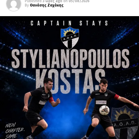
Published
3 ώρες ago
on
05/08/2026
By
Θανάσης Ζαχάκης