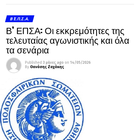
Β΄ Ε.Π.Σ.Α.
Β’ ΕΠΣΑ: Οι εκκρεμότητες της
τελευταίας αγωνιστικής και όλα
τα σενάρια
Published
3 μήνες ago
on
14/05/2026
By
Θανάσης Ζαχάκης