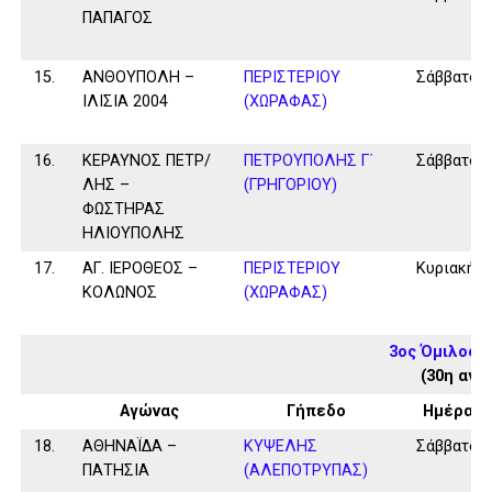
ΠΑΠΑΓΟΣ
15.
ΑΝΘΟΥΠΟΛΗ –
ΠΕΡΙΣΤΕΡΙΟΥ
Σάββατο
ΙΛΙΣΙΑ 2004
(ΧΩΡΑΦΑΣ)
16.
ΚΕΡΑΥΝΟΣ ΠΕΤΡ/
ΠΕΤΡΟΥΠΟΛΗΣ Γ΄
Σάββατο
ΛΗΣ –
(ΓΡΗΓΟΡΙΟΥ)
ΦΩΣΤΗΡΑΣ
ΗΛΙΟΥΠΟΛΗΣ
17.
ΑΓ. ΙΕΡΟΘΕΟΣ –
ΠΕΡΙΣΤΕΡΙΟΥ
Κυριακή
ΚΟΛΩΝΟΣ
(ΧΩΡΑΦΑΣ)
3ος Όμιλος 
(30η αγω
Αγώνας
Γήπεδο
Ημέρα
18.
ΑΘΗΝΑΪΔΑ –
ΚΥΨΕΛΗΣ
Σάββατο
ΠΑΤΗΣΙΑ
(ΑΛΕΠΟΤΡΥΠΑΣ)