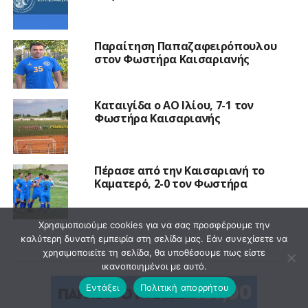
Παραίτηση Παπαζαφειρόπουλου
στον Φωστήρα Καισαριανής
Καταιγίδα ο ΑΟ Ιλίου, 7-1 τον
Φωστήρα Καισαριανής
Πέρασε από την Καισαριανή το
Καματερό, 2-0 τον Φωστήρα
Χρησιμοποιούμε cookies για να σας προσφέρουμε την
καλύτερη δυνατή εμπειρία στη σελίδα μας. Εάν συνεχίσετε να
χρησιμοποιείτε τη σελίδα, θα υποθέσουμε πως είστε
ικανοποιημένοι με αυτό.
Εντάξει
Πολιτική απορρήτου