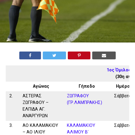
1ος Όμιλος 
(30η αγω
Αγώνας
Γήπεδο
Ημέρα
2.
ΑΣΤΕΡΑΣ
ΖΩΓΡΑΦΟΥ
Σάββατο
ΖΩΓΡΑΦΟΥ –
(ΓΡ.ΛΑΜΠΡΑΚΗΣ)
ΕΛΠΙΔΑ ΑΓ.
ΑΝΑΡΓΥΡΩΝ
3.
ΑΟ ΚΑΛΑΜΑΚΙΟΥ
ΚΑΛΑΜAKIOY
Σάββατο
– ΑΟ ΙΛΙΟΥ
ΑΛΙΜΟΥ Β΄