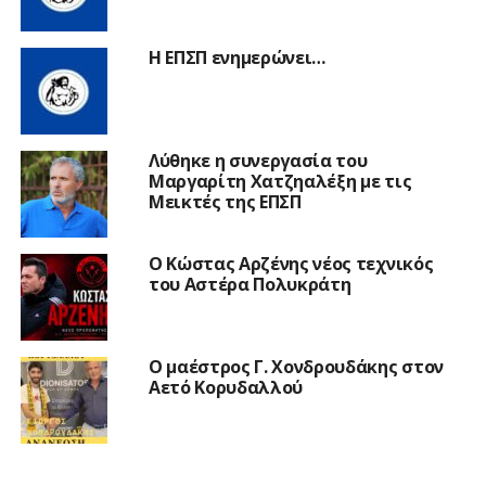
Η ΕΠΣΠ ενημερώνει…
Λύθηκε η συνεργασία του
Μαργαρίτη Χατζηαλέξη με τις
Μεικτές της ΕΠΣΠ
Ο Κώστας Αρζένης νέος τεχνικός
του Αστέρα Πολυκράτη
Ο μαέστρος Γ. Χονδρουδάκης στον
Αετό Κορυδαλλού