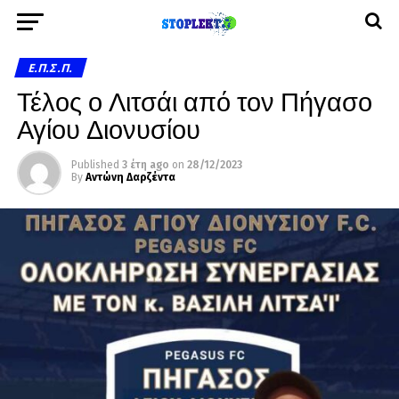
Ε.Π.Σ.Π.
Τέλος ο Λιτσάι από τον Πήγασο
Αγίου Διονυσίου
Published
3 έτη ago
on
28/12/2023
By
Αντώνη Δαρζέντα