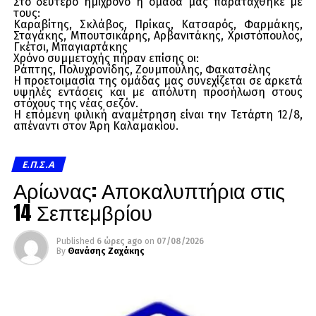
Στο δεύτερο ημίχρονο η ομάδα μας παρατάχθηκε με
τους:
Καραβίτης, Σκλάβος, Πρίκας, Κατσαρός, Φαρμάκης,
Σταγάκης, Μπουτσικάρης, Αρβανιτάκης, Χριστόπουλος,
Γκέτσι, Μπαγιαρτάκης
Χρόνο συμμετοχής πήραν επίσης οι:
Ράπτης, Πολυχρονίδης, Ζουμπούλης, Φακατσέλης
Η προετοιμασία της ομάδας μας συνεχίζεται σε αρκετά
υψηλές εντάσεις και με απόλυτη προσήλωση στους
στόχους της νέας σεζόν.
Η επόμενη φιλική αναμέτρηση είναι την Τετάρτη 12/8,
απέναντι στον Άρη Καλαμακίου.
Ε.Π.Σ.Α
Αρίωνας: Αποκαλυπτήρια στις
14 Σεπτεμβρίου
Published
6 ώρες ago
on
07/08/2026
By
Θανάσης Ζαχάκης