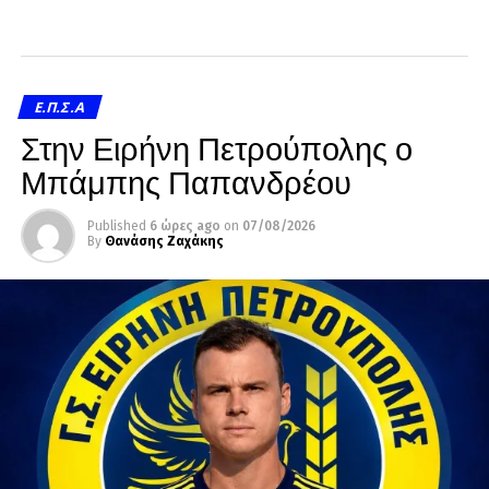
Ε.Π.Σ.Α
Στην Ειρήνη Πετρούπολης ο
Μπάμπης Παπανδρέου
Published
6 ώρες ago
on
07/08/2026
By
Θανάσης Ζαχάκης