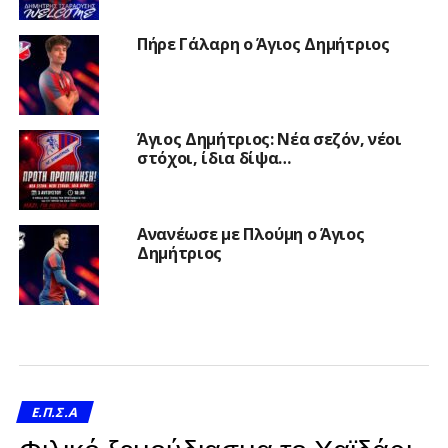
Πήρε Γάλαρη ο Άγιος Δημήτριος
Άγιος Δημήτριος: Νέα σεζόν, νέοι
στόχοι, ίδια δίψα…
Ανανέωσε με Πλούμη ο Άγιος
Δημήτριος
Ε.Π.Σ.Α