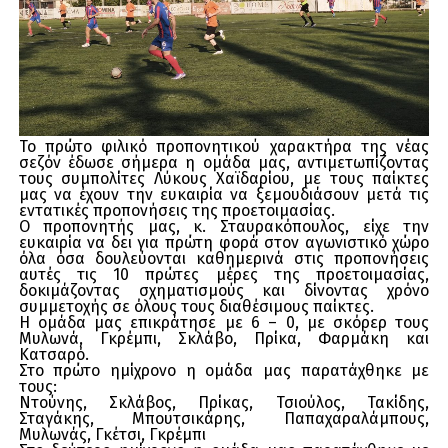
Το πρώτο φιλικό προπονητικού χαρακτήρα της νέας
σεζόν έδωσε σήμερα η ομάδα μας, αντιμετωπίζοντας
τους συμπολίτες Λύκους Χαϊδαρίου, με τους παίκτες
μας να έχουν την ευκαιρία να ξεμουδιάσουν μετά τις
εντατικές προπονήσεις της προετοιμασίας.
Ο προπονητής μας, κ. Σταυρακόπουλος, είχε την
ευκαιρία να δει για πρώτη φορά στον αγωνιστικό χώρο
όλα όσα δουλεύονται καθημερινά στις προπονήσεις
αυτές τις 10 πρώτες μέρες της προετοιμασίας,
δοκιμάζοντας σχηματισμούς και δίνοντας χρόνο
συμμετοχής σε όλους τους διαθέσιμους παίκτες.
Η ομάδα μας επικράτησε με 6 – 0, με σκόρερ τους
Μυλωνά, Γκρέμπι, Σκλάβο, Πρίκα, Φαρμάκη και
Κατσαρό.
Στο πρώτο ημίχρονο η ομάδα μας παρατάχθηκε με
τους:
Ντούνης, Σκλάβος, Πρίκας, Τσιούλος, Τακίδης,
Σταγάκης, Μπουτσικάρης, Παπαχαραλάμπους,
Μυλωνάς, Γκέτσι, Γκρέμπι