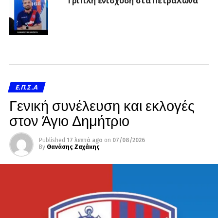
Τριπλή ενίσχυση στα Πετράλωνα
Ε.Π.Σ.Α
Γενική συνέλευση και εκλογές
στον Άγιο Δημήτριο
Published
17 λεπτά ago
on
07/08/2026
By
Θανάσης Ζαχάκης