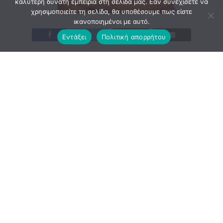
καλύτερη δυνατή εμπειρία στη σελίδα μας. Εάν συνεχίσετε να
χρησιμοποιείτε τη σελίδα, θα υποθέσουμε πως είστε
ικανοποιημένοι με αυτό.
Εντάξει
Πολιτική απορρήτου
Ο Απόλλων Σμύρνης ανακοινώνει την απόκτηση του
Θάνου Παπαχαραλάμπους
Ο Απόλλων Σμύρνης συνεχίζει τον σχεδιασμό του με
επένδυση σε νέους και ταλαντούχους ποδοσφαιριστές,
ανακοινώνοντας την απόκτηση του 18χρονου επιθετικού
Θάνου Παπαχαραλάμπους.
Ο νεαρός στράικερ αποτελεί ένα από τα πιο ελπιδοφόρα
ταλέντα του δωδεκανησιακού ποδοσφαίρου. Την
αγωνιστική περίοδο 2025-26 πραγματοποίησε εξαιρετική
σεζόν με τη φανέλα του ΑΟ Πυλίου Κω, σημειώνοντας 19
τέρματα, ενώ στο παρελθόν έχει αγωνιστεί και στην
Αναγέννηση Ασφενδιού.