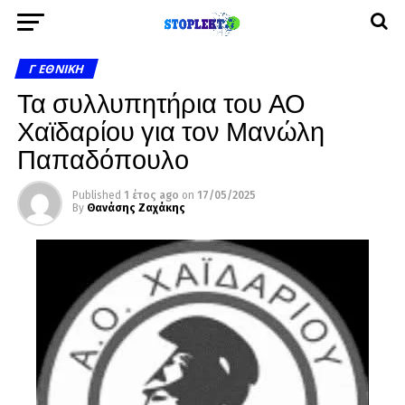
Γ ΕΘΝΙΚΉ
Τα συλλυπητήρια του ΑΟ
Χαϊδαρίου για τον Μανώλη
Παπαδόπουλο
Published
1 έτος ago
on
17/05/2025
By
Θανάσης Ζαχάκης