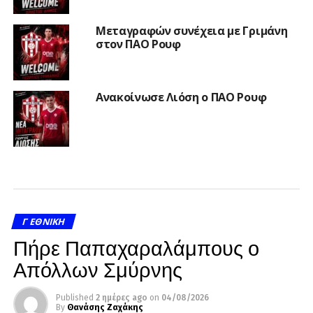
Μεταγραφών συνέχεια με Γριμάνη
στον ΠΑΟ Ρουφ
Ανακοίνωσε Λιόση ο ΠΑΟ Ρουφ
Γ ΕΘΝΙΚΉ
Πήρε Παπαχαραλάμπους ο
Απόλλων Σμύρνης
Published
2 ημέρες ago
on
04/08/2026
By
Θανάσης Ζαχάκης