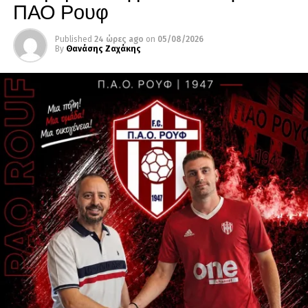
ΠΑΟ Ρουφ
Published
24 ώρες ago
on
05/08/2026
By
Θανάσης Ζαχάκης