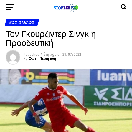
6ΟΣ ΌΜΙΛΟΣ
Τον Γκουρζιντερ Σινγκ η
Προοδευτική
Published
4 έτη ago
on
21/07/2022
By
Φώτη Περιφάνη