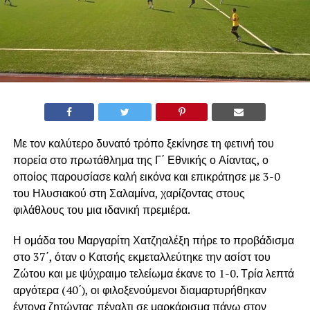
Με τον καλύτερο δυνατό τρόπο ξεκίνησε τη φετινή του
πορεία στο πρωτάθλημα της Γ΄ Εθνικής ο Αίαντας, ο
οποίος παρουσίασε καλή εικόνα και επικράτησε με 3-0
του Ηλυσιακού στη Σαλαμίνα, χαρίζοντας στους
φιλάθλους του μια ιδανική πρεμιέρα.
Η ομάδα του Μαργαρίτη Χατζηαλέξη πήρε το προβάδισμα
στο 37΄, όταν ο Κατσής εκμεταλλεύτηκε την ασίστ του
Ζώτου και με ψύχραιμο τελείωμα έκανε το 1-0. Τρία λεπτά
αργότερα (40΄), οι φιλοξενούμενοι διαμαρτυρήθηκαν
έντονα ζητώντας πέναλτι σε μαρκάρισμα πάνω στον