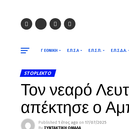
Γ ΕΘΝΙΚΉ
Ε.Π.Σ.Α
Ε.Π.Σ.Π.
Ε.Π.Σ.Δ.Α.
STOPLEKTO
Τον νεαρό Λευ
απέκτησε ο Αμ
Published
1 έτος ago
on
17/07/2025
By
ΣΥΝΤΑΚΤΙΚΗ ΟΜΑΔΑ