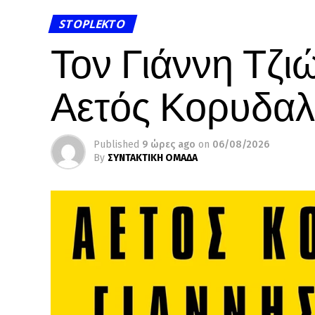
STOPLEKTO
Τον Γιάννη Τζι
Αετός Κορυδα
Published
9 ώρες ago
on
06/08/2026
By
ΣΥΝΤΑΚΤΙΚΗ ΟΜΑΔΑ