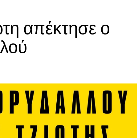
ώτη απέκτησε ο
λλού