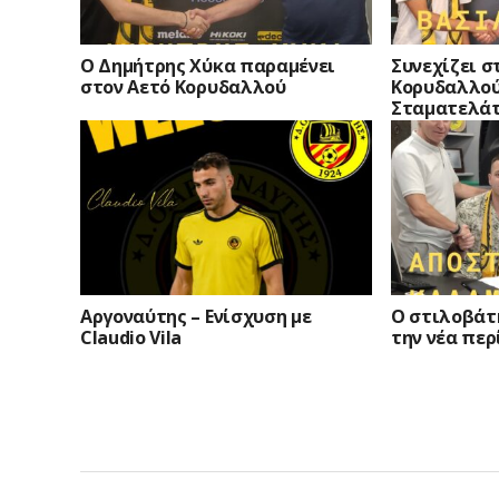
O Δημήτρης Χύκα παραμένει
Συνεχίζει σ
στον Αετό Κορυδαλλού
Κορυδαλλού
Σταματελά
Αργοναύτης – Ενίσχυση με
Ο στιλοβάτη
Claudio Vila
την νέα περ