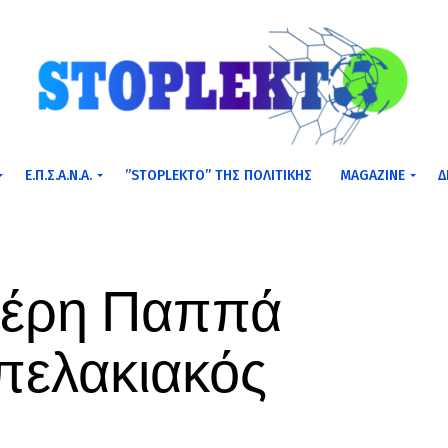
Ε.Π.Σ.Α.Ν.Α.
”STOPLEKTO” ΤΗΣ ΠΟΛΙΤΙΚΗΣ
MAGAZINE
Δ
τέρη Παππά
πελακιακός