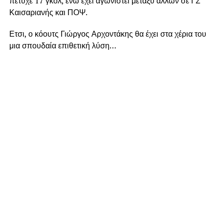
πέτυχε 17 γκολ, ενώ έχει αγωνιστεί μεταξύ άλλων σε ΓΣ
Καισαριανής και ΠΟΨ.
Ετσι, ο κόουτς Γιώργος Αρχοντάκης θα έχει στα χέρια του
μια σπουδαία επιθετική λύση…