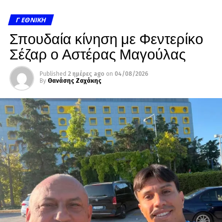
Γ ΕΘΝΙΚΉ
Σπουδαία κίνηση με Φεντερίκο
Σέζαρ ο Αστέρας Μαγούλας
Published
2 ημέρες ago
on
04/08/2026
By
Θανάσης Ζαχάκης