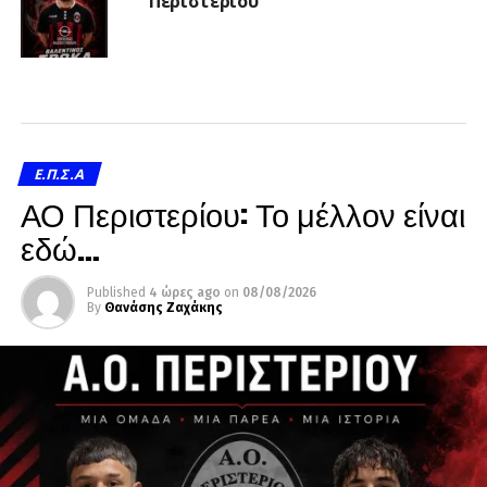
Περιστερίου
Ε.Π.Σ.Α
ΑΟ Περιστερίου: Το μέλλον είναι
εδώ…
Published
4 ώρες ago
on
08/08/2026
By
Θανάσης Ζαχάκης