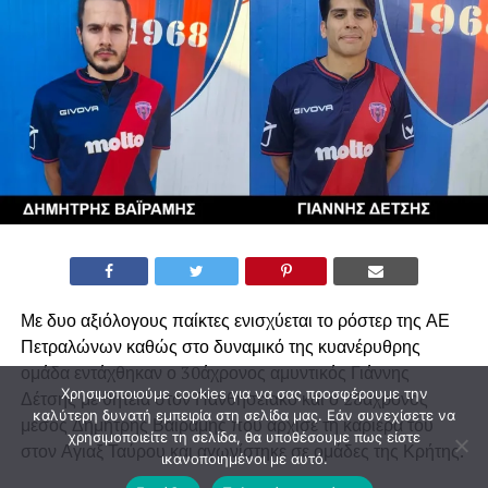
Με δυο αξιόλογους παίκτες ενισχύεται το ρόστερ της ΑΕ
Πετραλώνων καθώς στο δυναμικό της κυανέρυθρης
ομάδα εντάχθηκαν ο 30άχρονος αμυντικός Γιάννης
Χρησιμοποιούμε cookies για να σας προσφέρουμε την
Δέτσης με θητεία στον Πανθησειακό και ο 28άχρονος
καλύτερη δυνατή εμπειρία στη σελίδα μας. Εάν συνεχίσετε να
μέσος Δημήτρης Βαϊράμης που άρχισε τη καριέρα του
χρησιμοποιείτε τη σελίδα, θα υποθέσουμε πως είστε
στον Αγιαξ Ταύρου και αγωνίστηκε σε ομάδες της Κρήτης.
ικανοποιημένοι με αυτό.