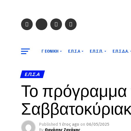
Γ ΕΘΝΙΚΉ
Ε.Π.Σ.Α
Ε.Π.Σ.Π.
Ε.Π.Σ.Δ.Α.
Ε.Π.Σ.Α
Το πρόγραμμα 
Σαββατοκύρια
Published
1 έτος ago
on
06/05/2025
By
Θανάσης Ζαχάκης