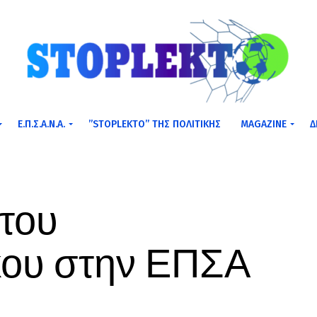
Ε.Π.Σ.Α.Ν.Α.
”STOPLEKTO” ΤΗΣ ΠΟΛΙΤΙΚΗΣ
MAGAZINE
Δ
του
κου στην ΕΠΣΑ