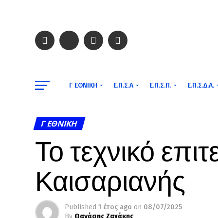
Γ ΕΘΝΙΚΉ
Ε.Π.Σ.Α
Ε.Π.Σ.Π.
Ε.Π.Σ.Δ.Α.
Γ ΕΘΝΙΚΉ
Το τεχνικό επιτ
Καισαριανής
Published
1 έτος ago
on
08/07/2025
By
Θανάσης Ζαχάκης