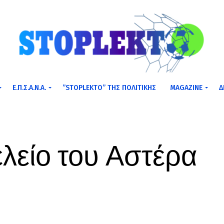
Ε.Π.Σ.Α.Ν.Α.
”STOPLEKTO” ΤΗΣ ΠΟΛΙΤΙΚΗΣ
MAGAZINE
Δ
ελείο του Αστέρα