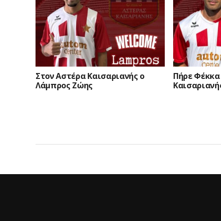
Στον Αστέρα Καισαριανής ο
Πήρε Φέκκα
Λάμπρος Ζώης
Καισαριανή