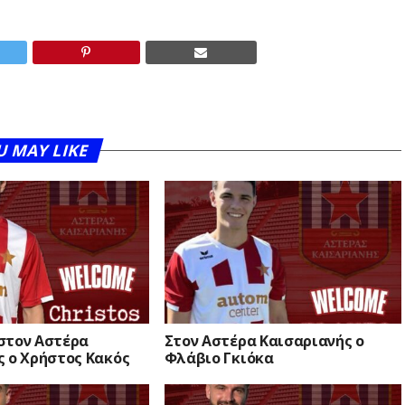
U MAY LIKE
στον Αστέρα
Στον Αστέρα Καισαριανής ο
ς ο Χρήστος Κακός
Φλάβιο Γκιόκα