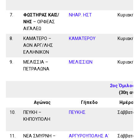
7.
ΦΩΣΤΗΡΑΣ ΚΑΙΣ/
ΝΗΑΡ. ΗΣΤ
Κυριακή
ΝΗΣ
– ΟΡΦΕΑΣ
ΑΙΓΑΛΕΩ
8.
ΚΑΜΑΤΕΡΟ –
ΚΑΜΑΤΕΡΟΥ
Κυριακή
ΑΟΝ ΑΡΓ/ΛΗΣ
ΕΛΛΗΝΙΚΟΝ
9.
ΜΕΛΙΣΣΙΑ –
ΜΕΛΙΣΣΙΩΝ
Κυριακή
ΠΕΤΡΑΛΩΝΑ
2ος Όμιλος 
(30η αγω
Αγώνας
Γήπεδο
Ημέρα
10.
ΠΕΥΚΗ –
ΠΕΥΚΗΣ
Σάββατο
ΚΗΠΟΥΠΟΛΗ
11.
ΝΕΑ ΣΜΥΡΝΗ –
ΑΡΓΥΡΟΥΠΟΛΗΣ Α΄
Σάββατο