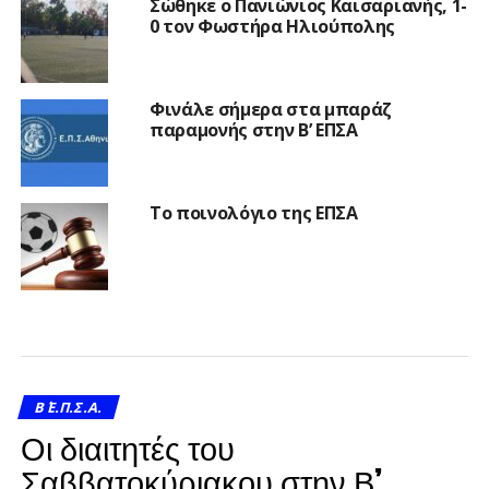
Σώθηκε ο Πανιώνιος Καισαριανής, 1-
0 τον Φωστήρα Ηλιούπολης
Φινάλε σήμερα στα μπαράζ
παραμονής στην Β’ ΕΠΣΑ
Το ποινολόγιο της ΕΠΣΑ
Β΄ Ε.Π.Σ.Α.
Οι διαιτητές του
Σαββατοκύριακου στην Β’