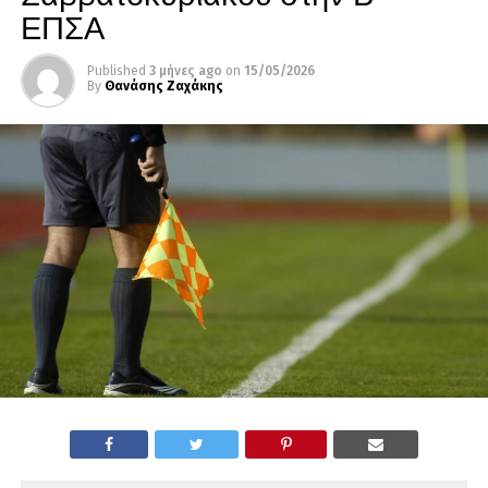
ΕΠΣΑ
Published
3 μήνες ago
on
15/05/2026
By
Θανάσης Ζαχάκης