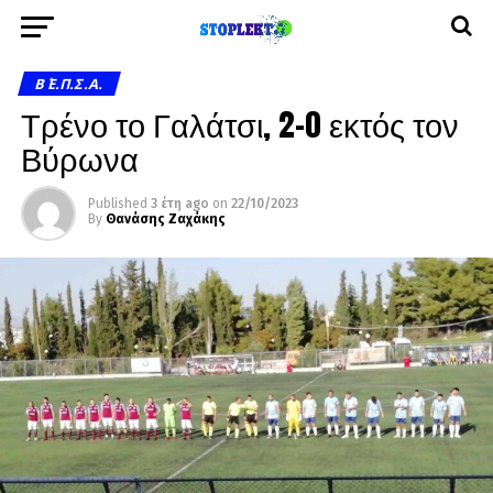
Β΄ Ε.Π.Σ.Α.
Τρένο το Γαλάτσι, 2-0 εκτός τον
Βύρωνα
Published
3 έτη ago
on
22/10/2023
By
Θανάσης Ζαχάκης