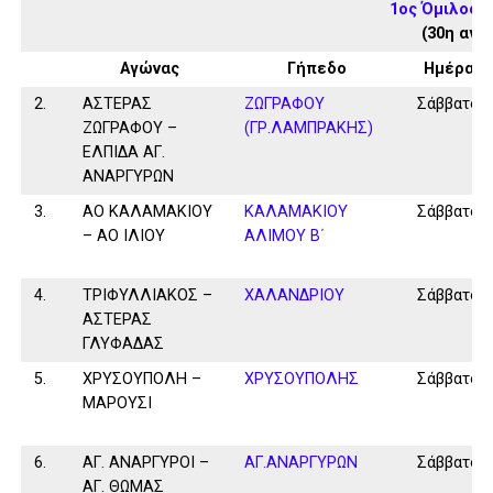
1ος Όμιλος 
(30η αγω
Αγώνας
Γήπεδο
Ημέρα
2.
ΑΣΤΕΡΑΣ
ΖΩΓΡΑΦΟΥ
Σάββατο
ΖΩΓΡΑΦΟΥ –
(ΓΡ.ΛΑΜΠΡΑΚΗΣ)
ΕΛΠΙΔΑ ΑΓ.
ΑΝΑΡΓΥΡΩΝ
3.
ΑΟ ΚΑΛΑΜΑΚΙΟΥ
ΚΑΛΑΜAKIOY
Σάββατο
– ΑΟ ΙΛΙΟΥ
ΑΛΙΜΟΥ Β΄
4.
ΤΡΙΦΥΛΛΙΑΚΟΣ –
ΧΑΛΑΝΔΡΙΟΥ
Σάββατο
ΑΣΤΕΡΑΣ
ΓΛΥΦΑΔΑΣ
5.
ΧΡΥΣΟΥΠΟΛΗ –
ΧΡΥΣΟΥΠΟΛΗΣ
Σάββατο
ΜΑΡΟΥΣΙ
6.
ΑΓ. ΑΝΑΡΓΥΡΟΙ –
ΑΓ.ΑΝΑΡΓΥΡΩΝ
Σάββατο
ΑΓ. ΘΩΜΑΣ