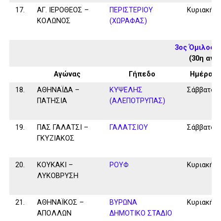
17.
ΑΓ. ΙΕΡΟΘΕΟΣ –
ΠΕΡΙΣΤΕΡΙΟΥ
Κυριακή
ΚΟΛΩΝΟΣ
(ΧΩΡΑΦΑΣ)
3ος Όμιλος 
(30η αγω
Αγώνας
Γήπεδο
Ημέρα
18.
ΑΘΗΝΑΪΔΑ –
ΚΥΨΕΛΗΣ
Σάββατο
ΠΑΤΗΣΙΑ
(ΑΛΕΠΟΤΡΥΠΑΣ)
19.
ΠΑΣ ΓΑΛΑΤΣΙ –
ΓΑΛΑΤΣΙΟΥ
Σάββατο
ΓΚΥΖΙΑΚΟΣ
20.
ΚΟΥΚΑΚΙ –
ΡΟΥΦ
Κυριακή
ΛΥΚΟΒΡΥΣΗ
21.
ΑΘΗΝΑΪΚΟΣ –
ΒΥΡΩΝΑ
Κυριακή
ΑΠΟΛΛΩΝ
ΔΗΜΟΤΙΚΟ ΣΤΑΔΙΟ