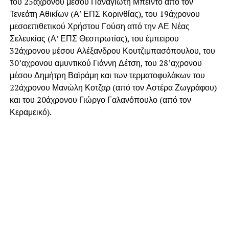
του 25άχρονου μέσου Παναγιώτη Μπέιντο από τον
Τενεάτη Αθικίων (Α’ ΕΠΣ Κορινθίας), του 19άχρονου
μεσοεπιθετικού Χρήστου Γούση από την ΑΕ Νέας
Σελευκίας (Α’ ΕΠΣ Θεσπρωτίας), του έμπειρου
32άχρονου μέσου Αλέξανδρου Κουτζιμπασόπουλου, του
30’αχρονου αμυντικού Γιάννη Δέτση, του 28’αχρονου
μέσου Δημήτρη Βαϊράμη και των τερματοφυλάκων του
22άχρονου Μανώλη Κοτζαρ (από τον Αστέρα Ζωγράφου)
και του 20άχρονου Γιώργο Γαλανόπουλο (από τον
Κεραμεικό).