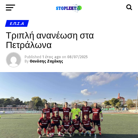
Ε.Π.Σ.Α
Τριπλή ανανέωση στα
Πετράλωνα
Published
1 έτος ago
on
08/07/2025
By
Θανάσης Ζαχάκης