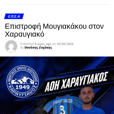
Ε.Π.Σ.Α
Επιστροφή Μουγιακάκου στον
Χαραυγιακό
Published
6 ώρες ago
on
10/08/2026
By
Θανάσης Ζαχάκης