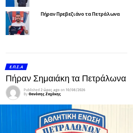
Πήραν Πρεβεζιάνο τα Πετράλωνα
Ε.Π.Σ.Α
Πήραν Σημαιάκη τα Πετράλωνα
Published
2 ώρες ago
on
10/08/2026
By
Θανάσης Ζαχάκης