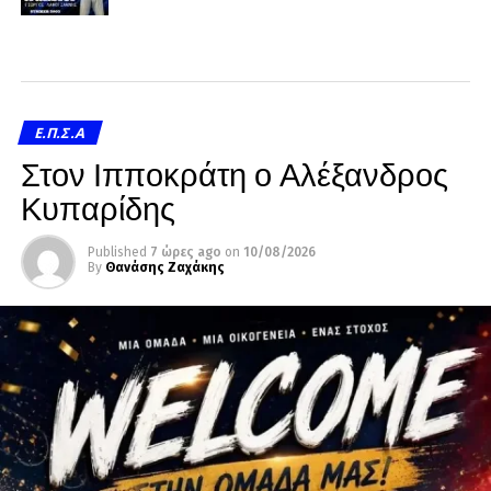
Ε.Π.Σ.Α
Στον Ιπποκράτη ο Αλέξανδρος
Κυπαρίδης
Published
7 ώρες ago
on
10/08/2026
By
Θανάσης Ζαχάκης