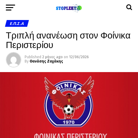
Ε.Π.Σ.Α
Τριπλή ανανέωση στον Φοίνικα
Περιστερίου
Published
2 μήνες ago
on
12/06/2026
By
Θανάσης Ζαχάκης