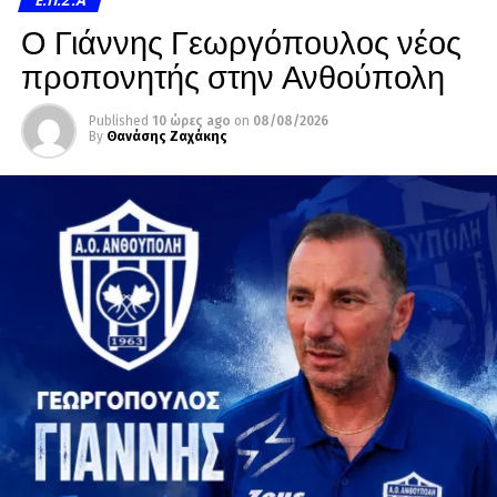
Ο Γιάννης Γεωργόπουλος νέος
προπονητής στην Ανθούπολη
Published
10 ώρες ago
on
08/08/2026
By
Θανάσης Ζαχάκης