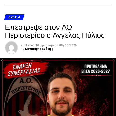
Ε.Π.Σ.Α
Επέστρεψε στον ΑΟ
Περιστερίου ο Άγγελος Πύλιος
Published
10 ώρες ago
on
08/08/2026
By
Θανάσης Ζαχάκης