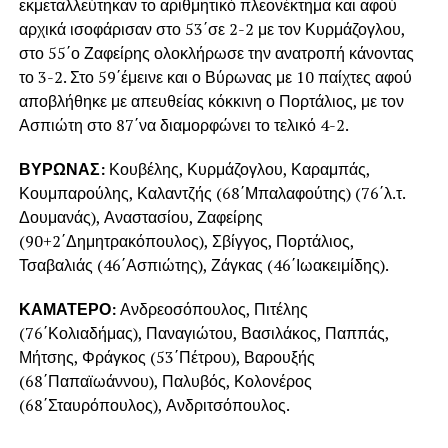
εκμεταλλεύτηκαν το αριθμητικό πλεονέκτημα και αφού
αρχικά ισοφάρισαν στο 53΄σε 2-2 με τον Κυρμάζογλου,
στο 55΄ο Ζαφείρης ολοκλήρωσε την ανατροπή κάνοντας
το 3-2. Στο 59΄έμεινε και ο Βύρωνας με 10 παίχτες αφού
αποβλήθηκε με απευθείας κόκκινη ο Πορτάλιος, με τον
Ασπιώτη στο 87΄να διαμορφώνει το τελικό 4-2.
ΒΥΡΩΝΑΣ:
Κουβέλης, Κυρμάζογλου, Καραμπάς,
Κουμπαρούλης, Καλαντζής (68΄Μπαλαφούτης) (76΄λ.τ.
Δουμανάς), Αναστασίου, Ζαφείρης
(90+2΄Δημητρακόπουλος), Σβίγγος, Πορτάλιος,
Τσαβαλιάς (46΄Ασπιώτης), Ζάγκας (46΄Ιωακειμίδης).
ΚΑΜΑΤΕΡΟ:
Ανδρεοσόπουλος, Πιτέλης
(76΄Κολιαδήμας), Παναγιώτου, Βασιλάκος, Παππάς,
Μήτσης, Φράγκος (53΄Πέτρου), Βαρουξής
(68΄Παπαϊωάννου), Παλυβός, Κολονέρος
(68΄Σταυρόπουλος), Ανδριτσόπουλος.