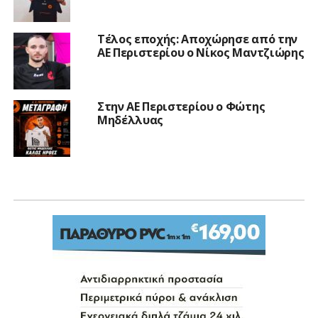
Τέλος εποχής: Αποχώρησε από την
ΑΕ Περιστερίου ο Νίκος Μαντζιώρης
Στην ΑΕ Περιστερίου ο Φώτης
Μηδέλλυας
A' Ε.Π.Σ.Α.
Σάκης Βερούτης: Ο Ατρόμητος
Μεταμόρφωσης γράφει
ιστορία…