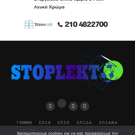
Published
3 μήνες ago
on
18/05/2026
By
Θανάσης Ζαχάκης
Αν και για δεύτερη σερί σεζόν χρειάστηκε να δώσει
μπαράζ για να μείνει στην κατηγορία, ο Ατρόμητος
Μεταμόρφωσης κατάφερε να κερδίσει την παραμονή του
σε μια δύσκολη σεζόν.
Χρησιμοποιούμε cookies για να σας προσφέρουμε την