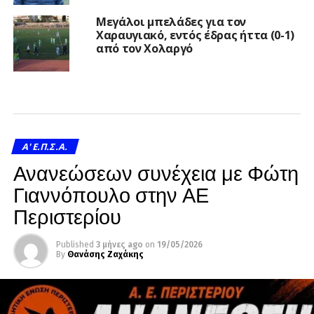
Μεγάλοι μπελάδες για τον
Χαραυγιακό, εντός έδρας ήττα (0-1)
από τον Χολαργό
A' Ε.Π.Σ.Α.
Ανανεώσεων συνέχεια με Φώτη
Γιαννόπουλο στην ΑΕ
Περιστερίου
Published
3 μήνες ago
on
19/05/2026
By
Θανάσης Ζαχάκης