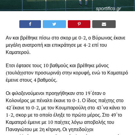
Αν και βρέθηκε πίσω στο σκορ με 0-2, ο Βύρωνας έκανε
μεγάλη ανατροπή και επικράτησε με 4-2 επί του
Καματερού.
Ετσι έφτασε τους 10 βαθμούς και βρέθηκε μόνος
(τουλάχιστον προσωρινά) στην κορυφή, ενώ το Καματερό
έμεινε στους 4 βαθμούς.
Οι φιλοξενούμενοι προηγήθηκαν στο 19΄όταν ο
Κολονέρος με πέναλτι έκανε το 0-1. Ο ίδιος παίχτης στο
42΄έκανε το 0-2, με τον Κουμπαρούλη στο 43΄να κάνει το
1-2, σκορ με το οποίο έληξε το πρώτο μέρος. Στο 49΄το
Καματερό έμεινε με 10 παίχτες λόγω αποβολής του
Παναγιώτου με 2η κίτρινη. Οι γηπεδούχοι