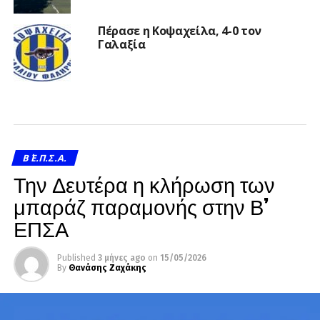
Πέρασε η Κοψαχείλα, 4-0 τον
Γαλαξία
Β΄ Ε.Π.Σ.Α.
Την Δευτέρα η κλήρωση των
μπαράζ παραμονής στην Β’
ΕΠΣΑ
Published
3 μήνες ago
on
15/05/2026
By
Θανάσης Ζαχάκης