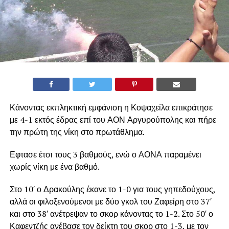
Κάνοντας εκπληκτική εμφάνιση η Κοψαχείλα επικράτησε
με 4-1 εκτός έδρας επί του ΑΟΝ Αργυρούπολης και πήρε
την πρώτη της νίκη στο πρωτάθλημα.
Εφτασε έτσι τους 3 βαθμούς, ενώ ο ΑΟΝΑ παραμένει
χωρίς νίκη με ένα βαθμό.
Στο 10′ ο Δρακούλης έκανε το 1-0 για τους γηπεδούχους,
αλλά οι φιλοξενούμενοι με δύο γκολ του Ζαφείρη στο 37′
και στο 38′ ανέτρεψαν το σκορ κάνοντας το 1-2. Στο 50′ ο
Καφεντζής ανέβασε τον δείκτη του σκορ στο 1-3, με τον