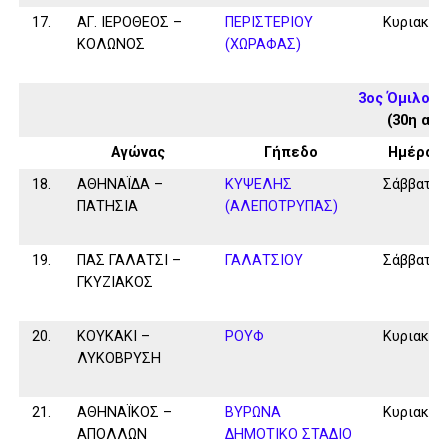
17.
ΑΓ. ΙΕΡΟΘΕΟΣ –
ΠΕΡΙΣΤΕΡΙΟΥ
Κυριακή
ΚΟΛΩΝΟΣ
(ΧΩΡΑΦΑΣ)
3ος Όμιλος 
(30η αγ
Αγώνας
Γήπεδο
Ημέρα
18.
ΑΘΗΝΑΪΔΑ –
ΚΥΨΕΛΗΣ
Σάββατο
ΠΑΤΗΣΙΑ
(ΑΛΕΠΟΤΡΥΠΑΣ)
19.
ΠΑΣ ΓΑΛΑΤΣΙ –
ΓΑΛΑΤΣΙΟΥ
Σάββατο
ΓΚΥΖΙΑΚΟΣ
20.
ΚΟΥΚΑΚΙ –
ΡΟΥΦ
Κυριακή
ΛΥΚΟΒΡΥΣΗ
21.
ΑΘΗΝΑΪΚΟΣ –
ΒΥΡΩΝΑ
Κυριακή
ΑΠΟΛΛΩΝ
ΔΗΜΟΤΙΚΟ ΣΤΑΔΙΟ