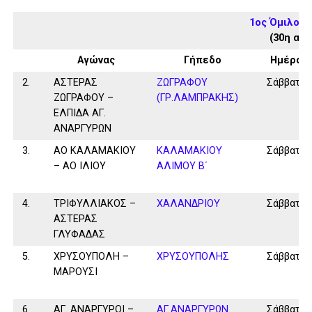
1ος Όμιλος 
(30η αγ
Αγώνας
Γήπεδο
Ημέρα
2.
ΑΣΤΕΡΑΣ
ΖΩΓΡΑΦΟΥ
Σάββατο
ΖΩΓΡΑΦΟΥ –
(ΓΡ.ΛΑΜΠΡΑΚΗΣ)
ΕΛΠΙΔΑ ΑΓ.
ΑΝΑΡΓΥΡΩΝ
3.
ΑΟ ΚΑΛΑΜΑΚΙΟΥ
ΚΑΛΑΜAKIOY
Σάββατο
– ΑΟ ΙΛΙΟΥ
ΑΛΙΜΟΥ Β΄
4.
ΤΡΙΦΥΛΛΙΑΚΟΣ –
ΧΑΛΑΝΔΡΙΟΥ
Σάββατο
ΑΣΤΕΡΑΣ
ΓΛΥΦΑΔΑΣ
5.
ΧΡΥΣΟΥΠΟΛΗ –
ΧΡΥΣΟΥΠΟΛΗΣ
Σάββατο
ΜΑΡΟΥΣΙ
6.
ΑΓ. ΑΝΑΡΓΥΡΟΙ –
ΑΓ.ΑΝΑΡΓΥΡΩΝ
Σάββατο