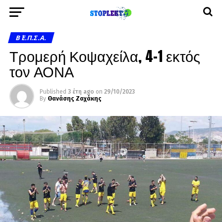
Β΄ Ε.Π.Σ.Α.
Τρομερή Κοψαχείλα, 4-1 εκτός
τον ΑΟΝΑ
Published
3 έτη ago
on
29/10/2023
By
Θανάσης Ζαχάκης