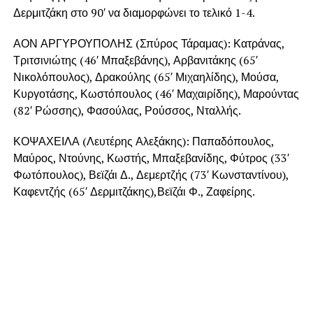
Δερμιτζάκη στο 90′ να διαμορφώνει το τελικό 1-4.
ΑΟΝ ΑΡΓΥΡΟΥΠΟΛΗΣ (Σπύρος Τάραμας): Κατράνας,
Τριτσινιώτης (46′ Μπαξεβάνης), Αρβανιτάκης (65′
Νικολόπουλος), Δρακούλης (65′ Μιχαηλίδης), Μούσα,
Κυργοτάσης, Κωστόπουλος (46′ Μαχαιρίδης), Μαρούντας
(82′ Ρώσσης), Φασούλας, Ρούσσος, Νταλλής.
ΚΟΨΑΧΕΙΛΑ (Λευτέρης Αλεξάκης): Παπαδόπουλος,
Μαύρος, Ντούνης, Κωστής, Μπαξεβανίδης, Φύτρος (33′
Φωτόπουλος), Βεϊζάι Δ., Δεμερτζής (73′ Κωνσταντίνου),
Καφεντζής (65′ Δερμιτζάκης),Βεϊζάι Φ., Ζαφείρης.