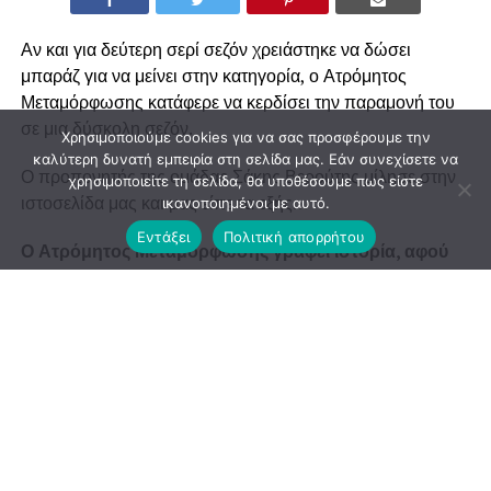
Αν και για δεύτερη σερί σεζόν χρειάστηκε να δώσει
μπαράζ για να μείνει στην κατηγορία, ο Ατρόμητος
Μεταμόρφωσης κατάφερε να κερδίσει την παραμονή του
σε μια δύσκολη σεζόν.
Χρησιμοποιούμε cookies για να σας προσφέρουμε την
καλύτερη δυνατή εμπειρία στη σελίδα μας. Εάν συνεχίσετε να
Ο προπονητής της ομάδας Σάκης Βερούτης μίλησε στην
χρησιμοποιείτε τη σελίδα, θα υποθέσουμε πως είστε
ιστοσελίδα μας και μας είπε τα εξής…
ικανοποιημένοι με αυτό.
Εντάξει
Πολιτική απορρήτου
Ο Ατρόμητος Μεταμόρφωσης γράφει ιστορία, αφού
θα αγωνιστεί στην Α’ κατηγορία για 5η σεζόν. Το
σημαντικότερο είναι ότι κερδίσαμε την παραμονή μας
αποκλειστικά με τις δικές μας δυνάμεις.
Θα κάνουμε μερικές προπονήσεις ακόμη, και στην
συνέχεια θα γίνει ο προγραμματισμός της νέας σεζόν.