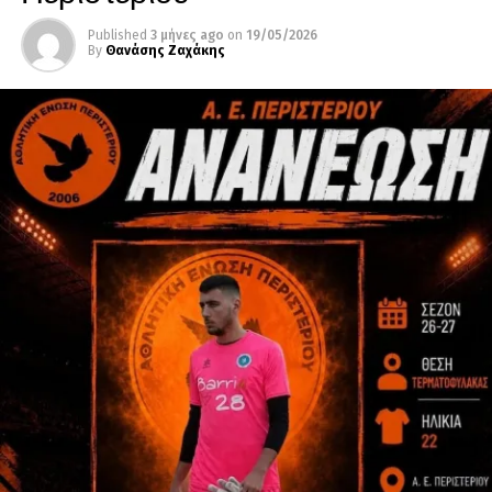
Published
3 μήνες ago
on
19/05/2026
By
Θανάσης Ζαχάκης