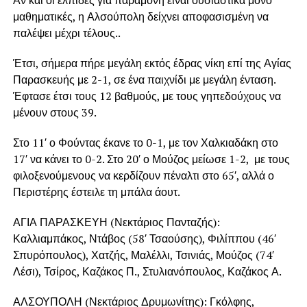
μαθηματικές, η Αλσούπολη δείχνει αποφασισμένη να
παλέψει μέχρι τέλους..
Έτσι, σήμερα πήρε μεγάλη εκτός έδρας νίκη επί της Αγίας
Παρασκευής με 2-1, σε ένα παιχνίδι με μεγάλη ένταση.
Έφτασε έτσι τους 12 βαθμούς, με τους γηπεδούχους να
μένουν στους 39.
Στο 11′ ο Φούντας έκανε το 0-1, με τον Χαλκιαδάκη στο
17′ να κάνει το 0-2. Στο 20′ ο Μούζος μείωσε 1-2, με τους
φιλοξενούμενους να κερδίζουν πέναλτι στο 65′, αλλά ο
Περιστέρης έστειλε τη μπάλα άουτ.
ΑΓΙΑ ΠΑΡΑΣΚΕΥΗ (Νεκτάριος Πανταζής):
Καλλιαμπάκος, Ντάβος (58′ Τσαούσης), Φιλίππου (46′
Σπυρόπουλος), Χατζής, Μαλέλλι, Τσινιάς, Μούζος (74′
Λέσι), Τσίρος, Καζάκος Π., Στυλιανόπουλος, Καζάκος Α.
ΑΛΣΟΥΠΟΛΗ (Νεκτάριος Δρυμωνίτης): Γκόλφης,