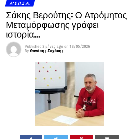
A' Ε.Π.Σ.Α.
Σάκης Βερούτης: Ο Ατρόμητος
Μεταμόρφωσης γράφει
ιστορία…
Published
3 μήνες ago
on
18/05/2026
By
Θανάσης Ζαχάκης