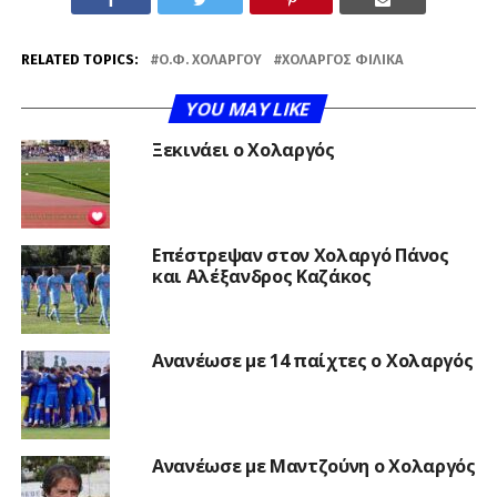
RELATED TOPICS:
Ο.Φ. ΧΟΛΑΡΓΟΎ
ΧΟΛΑΡΓΌΣ ΦΙΛΙΚΆ
YOU MAY LIKE
Ξεκινάει ο Χολαργός
Επέστρεψαν στον Χολαργό Πάνος
και Αλέξανδρος Καζάκος
Ανανέωσε με 14 παίχτες ο Χολαργός
Ανανέωσε με Μαντζούνη ο Χολαργός