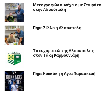
Μεταγραφών συνέχεια με Σπυράτο
στην Αλσούπολη
Πήρε Σίλλο η Αλσούπολη
Το ευχαριστώ της Αλσούπολης
στον Τάκη Καρβουνιάρη
Πήρε Κοκκάκη η Αγία Παρασκευή