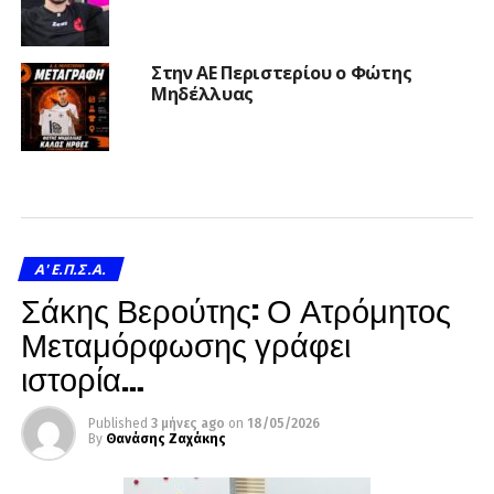
Στην ΑΕ Περιστερίου ο Φώτης
Μηδέλλυας
A' Ε.Π.Σ.Α.
Σάκης Βερούτης: Ο Ατρόμητος
Μεταμόρφωσης γράφει
ιστορία…
Published
3 μήνες ago
on
18/05/2026
By
Θανάσης Ζαχάκης