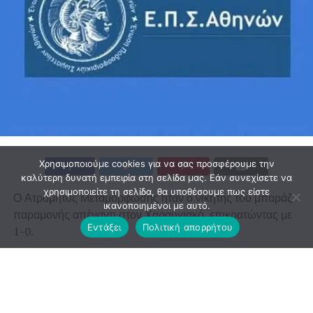
Χρησιμοποιούμε cookies για να σας προσφέρουμε την
καλύτερη δυνατή εμπειρία στη σελίδα μας. Εάν συνεχίσετε να
χρησιμοποιείτε τη σελίδα, θα υποθέσουμε πως είστε
Ο Ατρόμητος Μεταμόρφωσης ήταν ο νικητής του μπαράζ
ικανοποιημένοι με αυτό.
παραμονής απέναντι στον Χαραυγιακό, επικρατώντας με
Εντάξει
Πολιτική απορρήτου
1-0.
Έτσι η ομάδα της Μεταμόρφωσης εξασφάλισε την
παραμονή της στην κατηγορία, ενώ ο Χαραυγιακός
υποβιβάστηκε και τη νέα σεζόν θα αγωνιστεί στην Β’
ΕΠΣΑ.