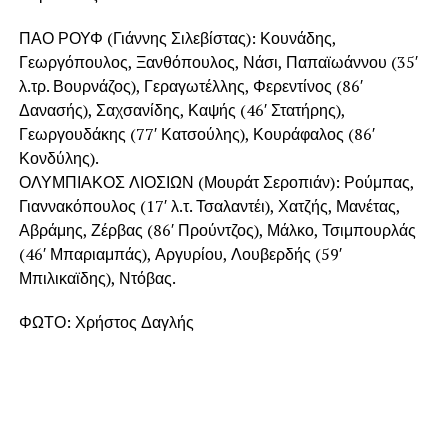
ΠΑΟ ΡΟΥΦ (Γιάννης Σιλεβίστας): Κουνάδης,
Γεωργόπουλος, Ξανθόπουλος, Νάσι, Παπαϊωάννου (35′
λ.τρ. Βουρνάζος), Γεραγωτέλλης, Φερεντίνος (86′
Δανασής), Σαχσανίδης, Καψής (46′ Στατήρης),
Γεωργουδάκης (77′ Κατσούλης), Κουράφαλος (86′
Κονδύλης).
ΟΛΥΜΠΙΑΚΟΣ ΛΙΟΣΙΩΝ (Μουράτ Σεροπιάν): Ρούμπας,
Γιαννακόπουλος (17′ λ.τ. Τσαλαντέι), Χατζής, Μανέτας,
Αβράμης, Ζέρβας (86′ Προύντζος), Μάλκο, Τσιμπουρλάς
(46′ Μπαριαμπάς), Αργυρίου, Λουβερδής (59′
Μπιλικαϊδης), Ντόβας.
ΦΩΤΟ: Χρήστος Δαγλής