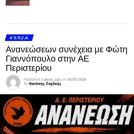
A' Ε.Π.Σ.Α.
Ανανεώσεων συνέχεια με Φώτη
Γιαννόπουλο στην ΑΕ
Περιστερίου
Published
3 μήνες ago
on
19/05/2026
By
Θανάσης Ζαχάκης