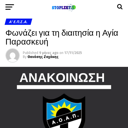
A' Ε.Π.Σ.Α.
Φωνάζει για τη διαιτησία η Αγία
Παρασκευή
Published
9 μήνες ago
on
17/11/2025
By
Θανάσης Ζαχάκης