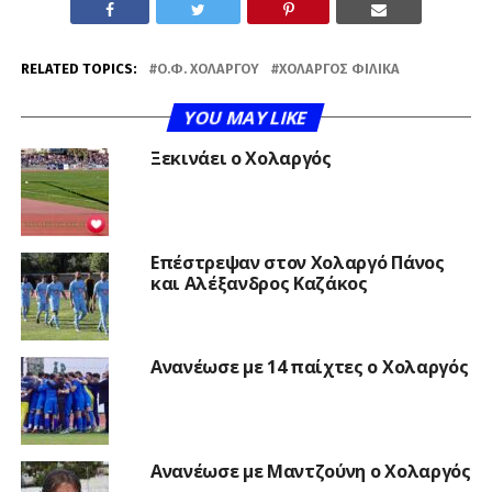
RELATED TOPICS:
Ο.Φ. ΧΟΛΑΡΓΟΎ
ΧΟΛΑΡΓΌΣ ΦΙΛΙΚΆ
YOU MAY LIKE
Ξεκινάει ο Χολαργός
Επέστρεψαν στον Χολαργό Πάνος
και Αλέξανδρος Καζάκος
Ανανέωσε με 14 παίχτες ο Χολαργός
Ανανέωσε με Μαντζούνη ο Χολαργός