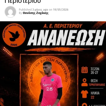
Published
3 μήνες ago
on
19/05/2026
By
Θανάσης Ζαχάκης