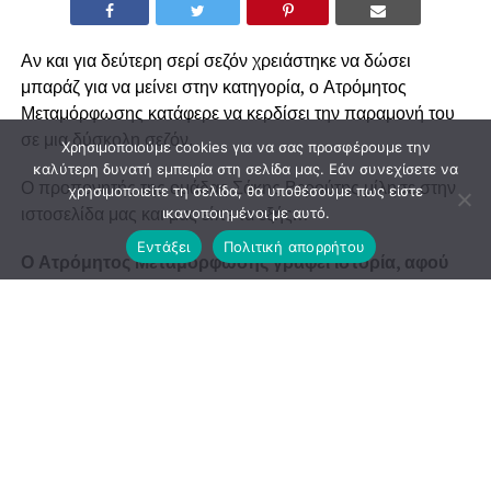
Αν και για δεύτερη σερί σεζόν χρειάστηκε να δώσει
μπαράζ για να μείνει στην κατηγορία, ο Ατρόμητος
Μεταμόρφωσης κατάφερε να κερδίσει την παραμονή του
σε μια δύσκολη σεζόν.
Χρησιμοποιούμε cookies για να σας προσφέρουμε την
καλύτερη δυνατή εμπειρία στη σελίδα μας. Εάν συνεχίσετε να
Ο προπονητής της ομάδας Σάκης Βερούτης μίλησε στην
χρησιμοποιείτε τη σελίδα, θα υποθέσουμε πως είστε
ιστοσελίδα μας και μας είπε τα εξής…
ικανοποιημένοι με αυτό.
Εντάξει
Πολιτική απορρήτου
Ο Ατρόμητος Μεταμόρφωσης γράφει ιστορία, αφού
θα αγωνιστεί στην Α’ κατηγορία για 5η σεζόν. Το
σημαντικότερο είναι ότι κερδίσαμε την παραμονή μας
αποκλειστικά με τις δικές μας δυνάμεις.
Θα κάνουμε μερικές προπονήσεις ακόμη, και στην
συνέχεια θα γίνει ο προγραμματισμός της νέας σεζόν.