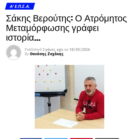
A' Ε.Π.Σ.Α.
Σάκης Βερούτης: Ο Ατρόμητος
Μεταμόρφωσης γράφει
ιστορία…
Published
3 μήνες ago
on
18/05/2026
By
Θανάσης Ζαχάκης