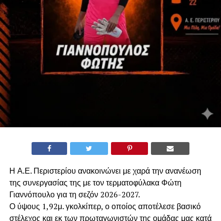
Η Α.Ε. Περιστερίου ανακοινώνει με χαρά την ανανέωση
της συνεργασίας της με τον τερματοφύλακα Φώτη
Γιαννόπουλο για τη σεζόν 2026-2027.
​Ο ύψους 1,92μ. γκολκίπερ, ο οποίος αποτέλεσε βασικό
στέλεχος και εκ των πρωταγωνιστών της ομάδας μας κατά