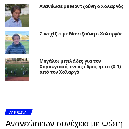
Ανανέωσε με Μαντζούνη ο Χολαργός
Συνεχίζει με Μαντζούνη ο Χολαργός
Μεγάλοι μπελάδες για τον
Χαραυγιακό, εντός έδρας ήττα (0-1)
από τον Χολαργό
A' Ε.Π.Σ.Α.
Ανανεώσεων συνέχεια με Φώτη