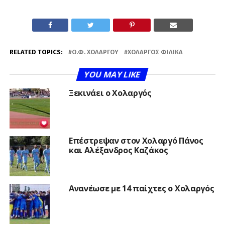
RELATED TOPICS:
Ο.Φ. ΧΟΛΑΡΓΟΎ
ΧΟΛΑΡΓΌΣ ΦΙΛΙΚΆ
YOU MAY LIKE
Ξεκινάει ο Χολαργός
Επέστρεψαν στον Χολαργό Πάνος
και Αλέξανδρος Καζάκος
Ανανέωσε με 14 παίχτες ο Χολαργός