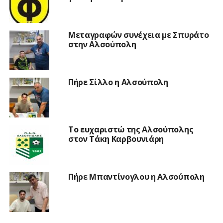
Μεταγραφών συνέχεια με Σπυράτο
στην Αλσούπολη
Πήρε Σίλλο η Αλσούπολη
Το ευχαριστώ της Αλσούπολης
στον Τάκη Καρβουνιάρη
Πήρε Μπαντίνογλου η Αλσούπολη