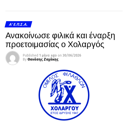
A' Ε.Π.Σ.Α.
Ανακοίνωσε φιλικά και έναρξη
προετοιμασίας ο Χολαργός
Published
1 μήνα ago
on
30/06/2026
By
Θανάσης Ζαχάκης