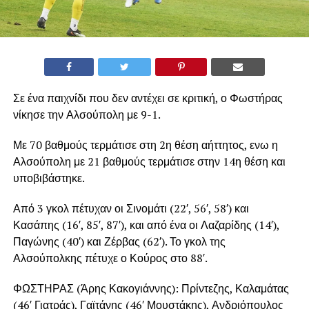
Σε ένα παιχνίδι που δεν αντέχει σε κριτική, ο Φωστήρας
νίκησε την Αλσούπολη με 9-1.
Με 70 βαθμούς τερμάτισε στη 2η θέση αήττητος, ενω η
Αλσούπολη με 21 βαθμούς τερμάτισε στην 14η θέση και
υποβιβάστηκε.
Από 3 γκολ πέτυχαν οι Σινομάτι (22′, 56′, 58′) και
Κασάπης (16′, 85′, 87′), και από ένα οι Λαζαρίδης (14′),
Παγώνης (40′) και Ζέρβας (62′). Το γκολ της
Αλσούπολκης πέτυχε ο Κούρος στο 88′.
ΦΩΣΤΗΡΑΣ (Άρης Κακογιάννης): Πρίντεζης, Καλαμάτας
(46′ Γιατράς), Γαϊτάνης (46′ Μουστάκης), Ανδριόπουλος