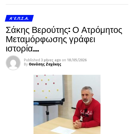
A' Ε.Π.Σ.Α.
Σάκης Βερούτης: Ο Ατρόμητος
Μεταμόρφωσης γράφει
ιστορία…
Published
3 μήνες ago
on
18/05/2026
By
Θανάσης Ζαχάκης