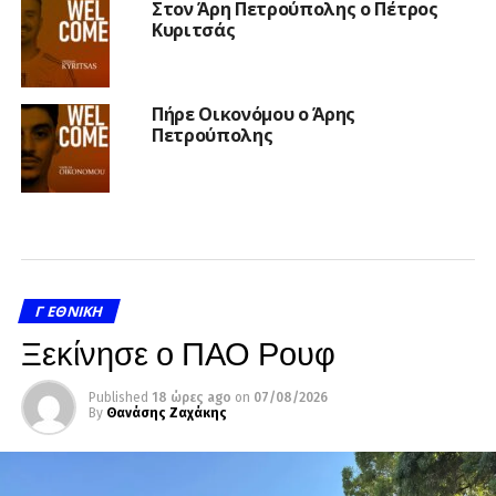
Στον Άρη Πετρούπολης ο Πέτρος
Κυριτσάς
Πήρε Οικονόμου ο Άρης
Πετρούπολης
Γ ΕΘΝΙΚΉ
Ξεκίνησε ο ΠΑΟ Ρουφ
Published
18 ώρες ago
on
07/08/2026
By
Θανάσης Ζαχάκης